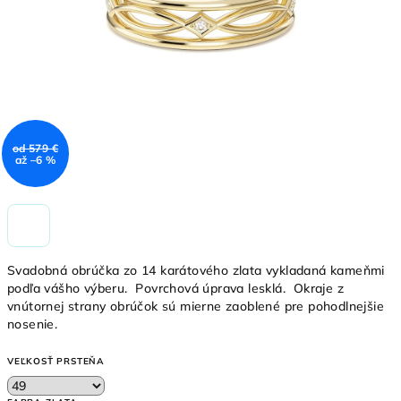
od 579 €
až –6 %
Svadobná obrúčka zo 14 karátového zlata vykladaná kameňmi
podľa vášho výberu. Povrchová úprava lesklá. Okraje z
vnútornej strany obrúčok sú mierne zaoblené pre pohodlnejšie
nosenie.
VEĽKOSŤ PRSTEŇA