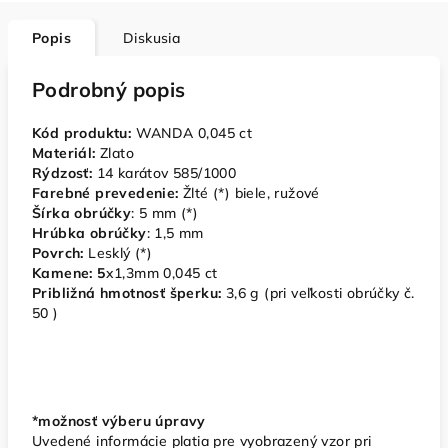
Popis
Diskusia
Podrobný popis
Kód produktu:
WANDA 0,045 ct
Materiál:
Zlato
Rýdzosť:
14 karátov 585/1000
Farebné prevedenie:
Žlté (*) biele, ružové
Šírka obrúčky
: 5 mm (*)
Hrúbka obrúčky
: 1,5 mm
Povrch:
Lesklý (*)
Kamene: 5
x1,3mm 0,045 ct
Približná hmotnosť šperku:
3,6 g (pri veľkosti obrúčky č.
50 )
*možnosť výberu úpravy
Uvedené informácie platia pre vyobrazený vzor pri