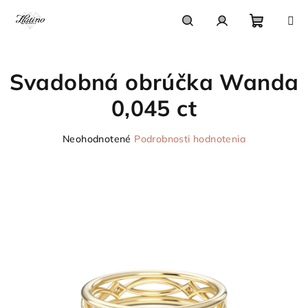
Prejsť
na
obsah
Nákupn
Hľadať
Prihlásenie
Svadobná obrúčka Wanda
košík
0,045 ct
Priemerné
Neohodnotené
Podrobnosti hodnotenia
hodnotenie
produktu
je
0,0
z
5
hviezdičiek.