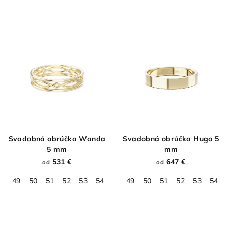
Svadobná obrúčka Wanda
Svadobná obrúčka Hugo 5
5 mm
mm
531 €
647 €
od
od
49
50
51
52
53
54
55
49
56
50
57
51
58
52
59
53
60
54
61