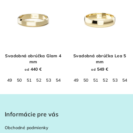
Svadobná obrúčka Glam 4
Svadobná obrúčka Lea 5
mm
mm
440 €
549 €
od
od
49
50
51
52
53
54
55
49
56
50
57
51
58
52
59
53
60
54
61
Z
á
p
Informácie pre vás
ä
Obchodné podmienky
t