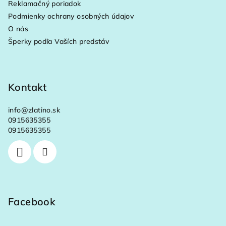
Reklamačný poriadok
i
Podmienky ochrany osobných údajov
e
O nás
Šperky podľa Vaších predstáv
Kontakt
info
@
zlatino.sk
0915635355
0915635355
Facebook