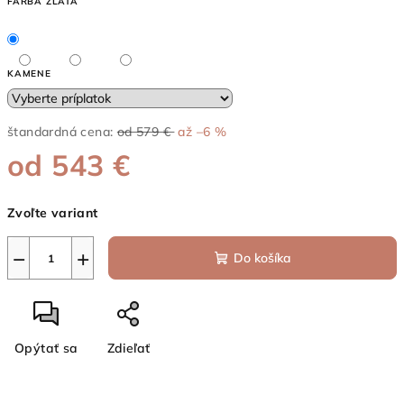
FARBA ZLATA
KAMENE
štandardná cena:
od 579 €
až –6 %
od
543 €
Jednotková
Zvoľte variant
cena:
−
+
Do košíka
Opýtať sa
Zdieľať