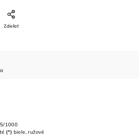
Zdieľať
ia
85/1000
té
(*)
biele, ružové