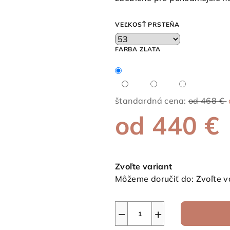
z
5
VEĽKOSŤ PRSTEŇA
hviezdičiek.
FARBA ZLATA
štandardná cena:
od 468 €
od
440 €
Jednotková
cena:
Zvoľte variant
Môžeme doručiť do:
Zvoľte v
−
+