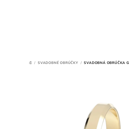
Prejsť
na
obsah
/
SVADOBNÉ OBRÚČKY
/
SVADOBNÁ OBRÚČKA G
DOMOV