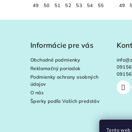
49
50
51
52
53
54
55
56
49
57
Z
á
Informácie pre vás
Kon
p
ä
Obchodné podmienky
info
@
z
t
09156
Reklamačný poriadok
09156
Podmienky ochrany osobných
i
údajov
e
O nás
Šperky podľa Vaších predstáv
Tento web 