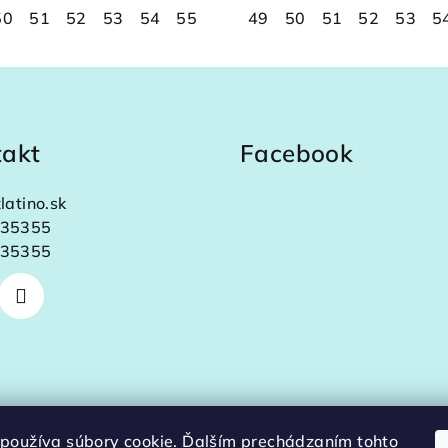
50
58
51
59
52
60
53
61
54
62
55
63
56
64
49
57
65
50
58
66
51
59
67
52
60
68
53
61
5
6
takt
Facebook
latino.sk
35355
35355
používa súbory cookie. Ďalším prechádzaním tohto