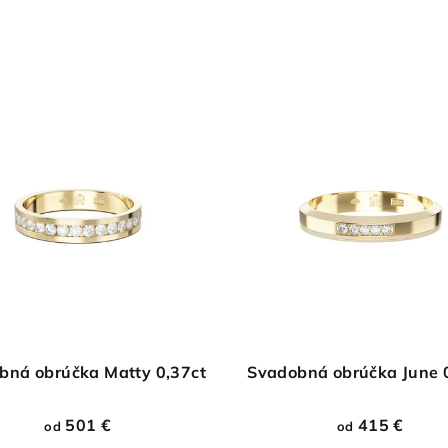
bná obrúčka Matty 0,37ct
Svadobná obrúčka June 
501 €
415 €
od
od