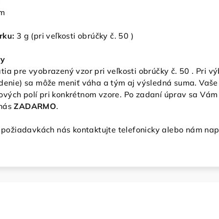
)
mm
rku:
3
g (pri veľkosti obrúčky č. 50 )
vy
ia pre vyobrazený vzor pri veľkosti obrúčky č. 50 . Pri 
edenie) sa môže meniť váha a tým aj výsledná suma. Vaše
vých polí pri konkrétnom vzore. Po zadaní úprav sa Vám 
nás
ZADARMO
.
h požiadavkách nás kontaktujte telefonicky alebo nám nap