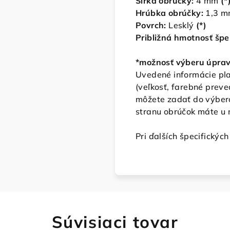
Šírka obrúčky:
4
mm
(*
Hrúbka obrúčky:
1,3 
Povrch:
Lesklý
(*)
Približná hmotnosť špe
*možnosť výberu úpra
Uvedené informácie plat
(veľkosť, farebné prev
môžete zadať do výbero
stranu obrúčok máte u 
Pri ďalších špecifickýc
Súvisiaci tovar