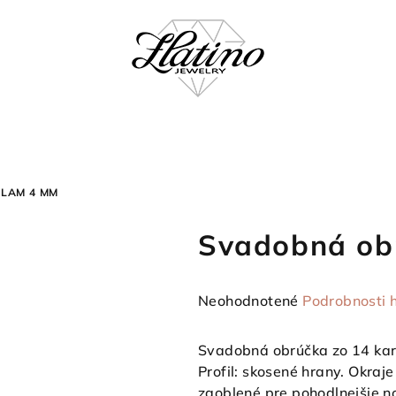
LAM 4 MM
Svadobná ob
Priemerné
Neohodnotené
Podrobnosti 
hodnotenie
produktu
Svadobná obrúčka zo 14 kará
je
Profil: skosené hrany. Okraj
0,0
zaoblené pre pohodlnejšie n