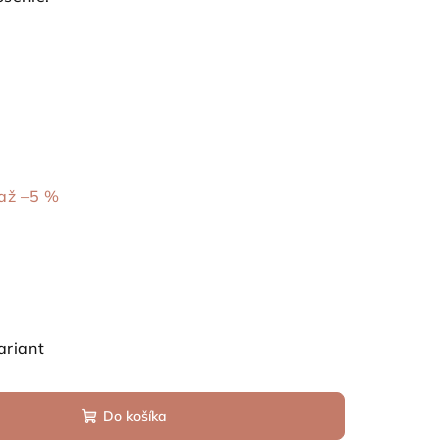
až –5 %
ariant
Do košíka