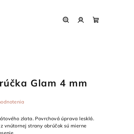
Hľadať
Prihlásenie
Nákupný
košík
rúčka Glam 4 mm
hodnotenia
tového zlata. Povrchová úprava lesklá.
e z vnútornej strany obrúčok sú mierne
osenie.