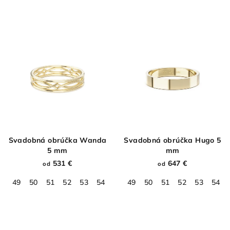
Svadobná obrúčka Wanda
Svadobná obrúčka Hugo 5
5 mm
mm
531 €
647 €
od
od
49
50
51
52
53
54
55
49
56
50
57
51
58
52
59
53
60
54
61