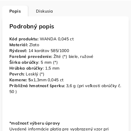
Popis
Diskusia
Podrobný popis
Kód produktu:
WANDA 0,045 ct
Materiál:
Zlato
Rýdzosť:
14 karátov 585/1000
Farebné prevedenie:
Žlté (*) biele, ružové
Šírka obrúčky
: 5 mm (*)
Hrúbka obrúčky
: 1,5 mm
Povrch:
Lesklý (*)
Kamene: 5
x1,3mm 0,045 ct
Približná hmotnosť šperku:
3,6 g (pri veľkosti obrúčky č.
50 )
*možnosť výberu úpravy
Uvedené informácie platia pre vyobrazený vzor pri