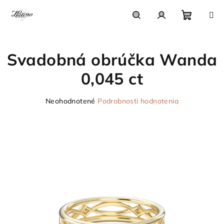
Prejsť
na
obsah
Nákupn
Hľadať
Prihlásenie
Svadobná obrúčka Wanda
košík
0,045 ct
Priemerné
Neohodnotené
Podrobnosti hodnotenia
hodnotenie
produktu
je
0,0
z
5
hviezdičiek.