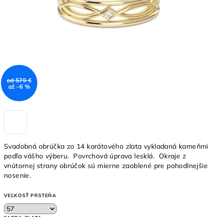
od 579 €
až –6 %
Svadobná obrúčka zo 14 karátového zlata vykladaná kameňmi
podľa vášho výberu. Povrchová úprava lesklá. Okraje z
vnútornej strany obrúčok sú mierne zaoblené pre pohodlnejšie
nosenie.
VEĽKOSŤ PRSTEŇA