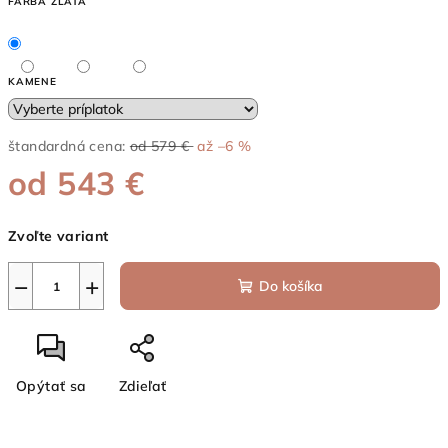
FARBA ZLATA
KAMENE
štandardná cena:
od 579 €
až –6 %
od
543 €
Jednotková
Zvoľte variant
cena:
−
+
Do košíka
Opýtať sa
Zdieľať