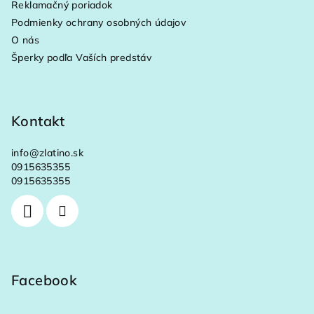
Reklamačný poriadok
i
Podmienky ochrany osobných údajov
e
O nás
Šperky podľa Vaších predstáv
Kontakt
info
@
zlatino.sk
0915635355
0915635355
Facebook