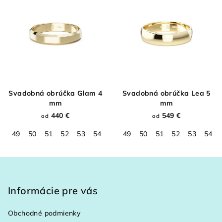
Svadobná obrúčka Glam 4
Svadobná obrúčka Lea 5
mm
mm
440 €
549 €
od
od
49
50
51
52
53
54
55
49
56
50
57
51
58
52
59
53
60
54
61
Z
á
p
Informácie pre vás
ä
Obchodné podmienky
t