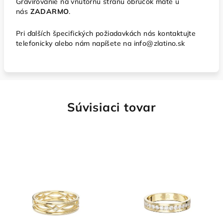
Gravírovanie na vnútornú stranu obrúčok máte u
nás
ZADARMO
.
Pri ďalších špecifických požiadavkách nás kontaktujte
telefonicky alebo nám napíšete na info@zlatino.sk
Súvisiaci tovar