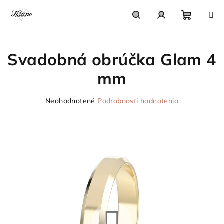
Prejsť
na
obsah
Nákupn
Hľadať
Prihlásenie
Svadobná obrúčka Glam 4
košík
mm
Priemerné
Neohodnotené
Podrobnosti hodnotenia
hodnotenie
produktu
je
0,0
z
5
hviezdičiek.