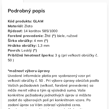
Podrobný popis
Kód produktu: GLAM
Materiál:
Zlato
Rýdzosť:
14 karátov 585/1000
Farebné prevedenie:
Žlté
(*)
biele, ružové
Šírka obrúčky:
4
mm
(*)
Hrúbka obrúčky:
1,3 mm
Povrch:
Lesklý
(*)
Približná hmotnosť šperku:
3
g (pri veľkosti obrúčky č.
50 )
*možnosť výberu úpravy
Uvedené informácie platia pre vyobrazený vzor pri
veľkosti obrúčky č. 50 . Pri výbere úpravy obrúčok podľa
Vašich požiadaviek (veľkosť, farebné prevedenie) sa
môže meniť váha a tým aj výsledná suma. Vaše
konkrétne požiadavky jednotlivých úprav si môžete
zadať do výberových polí pri konkrétnom vzore. Po
zadaní úprav sa Vám zobrazí výsledná cena.