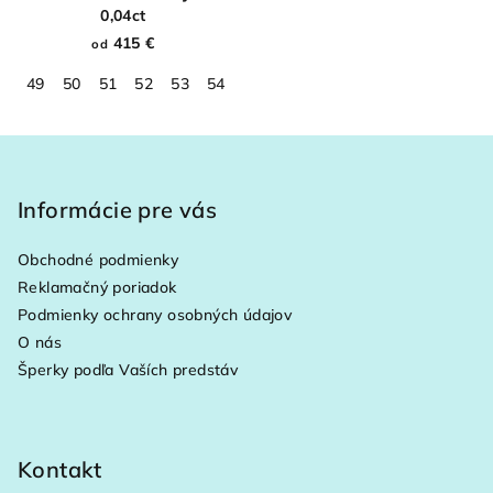
0,04ct
415 €
od
49
50
51
52
53
54
55
56
57
58
59
60
61
Z
á
p
Informácie pre vás
ä
Obchodné podmienky
t
Reklamačný poriadok
i
Podmienky ochrany osobných údajov
e
O nás
Šperky podľa Vaších predstáv
Kontakt