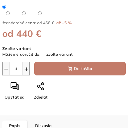
štandardná cena:
od 468 €
až –5 %
od
440 €
Jednotková
Zvoľte variant
cena:
Môžeme doručiť do:
Zvoľte variant
−
+
Do košíka
Opýtať sa
Zdieľať
Popis
Diskusia