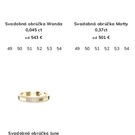
Svadobná obrúčka Wanda
Svadobná obrúčka Matty
0,045 ct
0,37ct
543 €
501 €
od
od
49
50
51
52
53
54
55
49
56
50
57
51
58
52
59
53
60
54
61
Svadobná obrúčka June