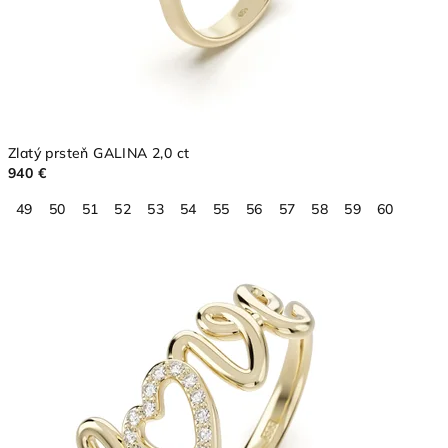
a
t
i
n
o
Zlatý prsteň GALINA 2,0 ct
940 €
49
50
51
52
53
54
55
56
57
58
59
60