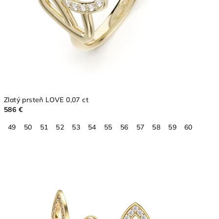
Zlatý prsteň LOVE 0,07 ct
586 €
49
50
51
52
53
54
55
56
57
58
59
60