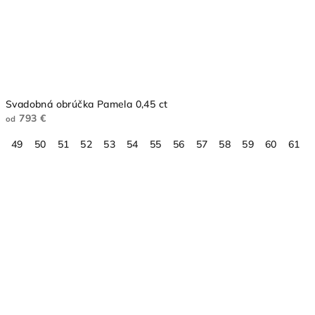
Svadobná obrúčka Pamela 0,45 ct
793 €
od
49
50
51
52
53
54
55
56
57
58
59
60
61