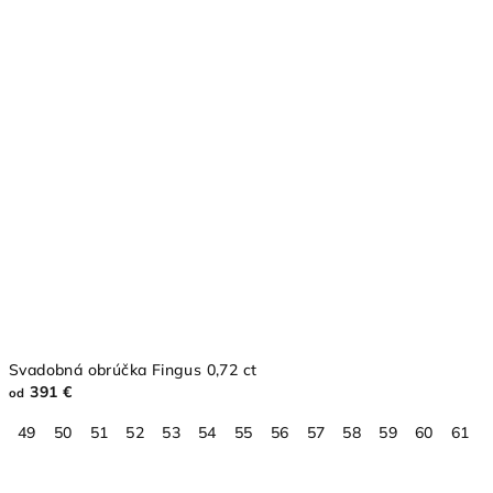
Svadobná obrúčka Fingus 0,72 ct
391 €
od
49
50
51
52
53
54
55
56
57
58
59
60
61