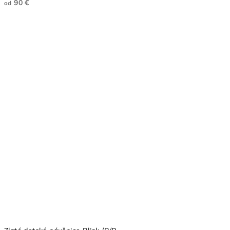
90 €
od