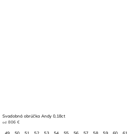
Svadobná obrúčka Andy 0,18ct
806 €
od
49
50
51
52
53
54
55
56
57
58
59
60
61