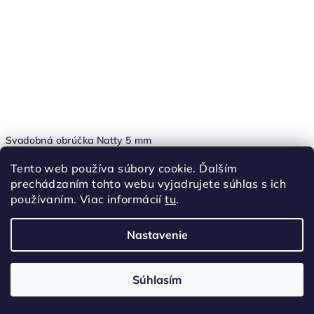
Svadobná obrúčka Natty 5 mm
854 €
od
Tento web používa súbory cookie. Ďalším
49
50
51
52
53
54
55
56
57
58
59
60
61
prechádzaním tohto webu vyjadrujete súhlas s ich
používaním. Viac informácií
tu
.
Posledné komentáre
Nastavenie
Súhlasím
Zlatá retiazka Anker 2,3 mm 8392