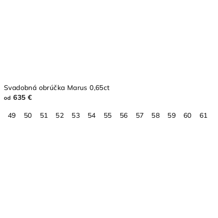
Svadobná obrúčka Marus 0,65ct
635 €
od
49
50
51
52
53
54
55
56
57
58
59
60
61