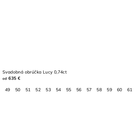
Svadobná obrúčka Lucy 0,74ct
635 €
od
49
50
51
52
53
54
55
56
57
58
59
60
61