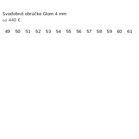
Svadobná obrúčka Glam 4 mm
440 €
od
49
50
51
52
53
54
55
56
57
58
59
60
61