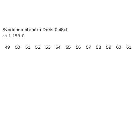
Svadobná obrúčka Doris 0,48ct
1 159 €
od
49
50
51
52
53
54
55
56
57
58
59
60
61