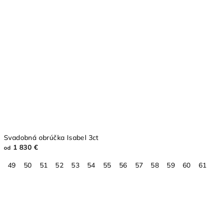
Svadobná obrúčka Isabel 3ct
1 830 €
od
49
50
51
52
53
54
55
56
57
58
59
60
61