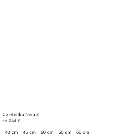
Celebritka Nina Z
244 €
od
40 cm
45 cm
50 cm
55 cm
60 cm