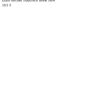
Zlaté detské náušnice Blink /B/R
183 €