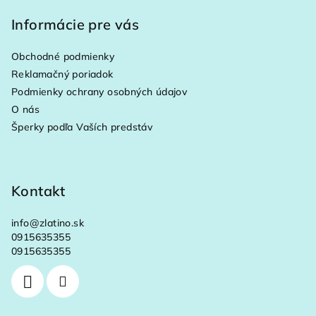
á
p
Informácie pre vás
ä
Obchodné podmienky
t
Reklamačný poriadok
i
Podmienky ochrany osobných údajov
e
O nás
Šperky podľa Vaších predstáv
Kontakt
info
@
zlatino.sk
0915635355
0915635355