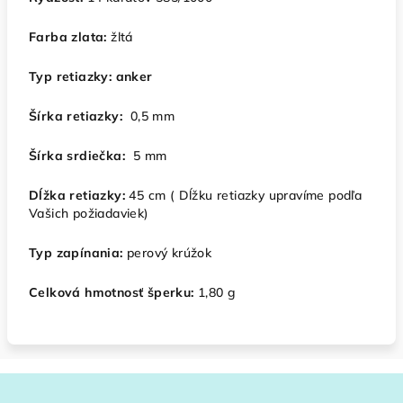
Farba zlata:
žltá
Typ retiazky:
anker
Šírka retiazky:
0,5 mm
Šírka srdiečka:
5 mm
Dĺžka retiazky:
45 cm ( Dĺžku retiazky upravíme podľa
Vašich požiadaviek)
Typ zapínania:
perový krúžok
Celková hmotnosť šperku:
1,80 g
Z