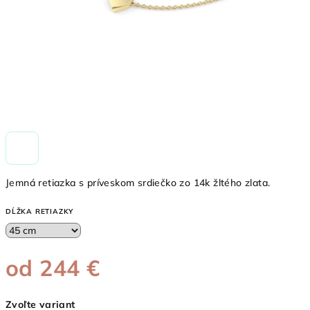
Jemná retiazka s príveskom srdiečko zo 14k žltého zlata.
DĹŽKA RETIAZKY
od
244 €
Jednotková
Zvoľte variant
cena: