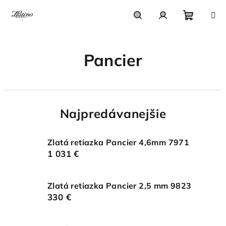
Prejsť
na
obsah
Nákupn
Hľadať
Prihlásenie
Pancier
košík
Najpredávanejšie
Zlatá retiazka Pancier 4,6mm 7971
1 031 €
Zlatá retiazka Pancier 2,5 mm 9823
330 €