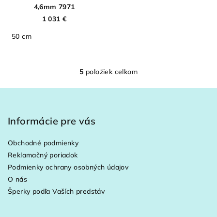
4,6mm 7971
1 031 €
50 cm
5
položiek celkom
O
v
Z
l
á
á
p
Informácie pre vás
d
a
ä
c
Obchodné podmienky
t
i
Reklamačný poriadok
i
e
Podmienky ochrany osobných údajov
e
p
O nás
r
Šperky podľa Vaších predstáv
v
k