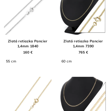
p
r
i
o
s
d
p
u
r
k
o
t
d
Zlatá retiazka Pancier
Zlatá retiazka Pancier
o
1,4mm 1840
1,4mm 7390
u
v
160 €
765 €
k
t
55 cm
60 cm
o
v