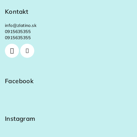
y
v
Kontakt
ý
p
info
@
zlatino.sk
i
0915635355
s
0915635355
u
Facebook
Instagram