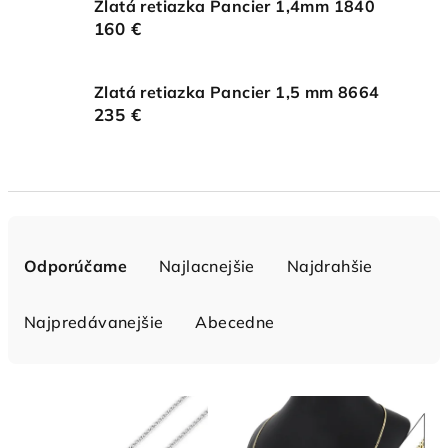
Zlatá retiazka Pancier 1,4mm 1840
160 €
Zlatá retiazka Pancier 1,5 mm 8664
235 €
R
a
Odporúčame
Najlacnejšie
Najdrahšie
d
e
Najpredávanejšie
Abecedne
n
i
V
e
ý
p