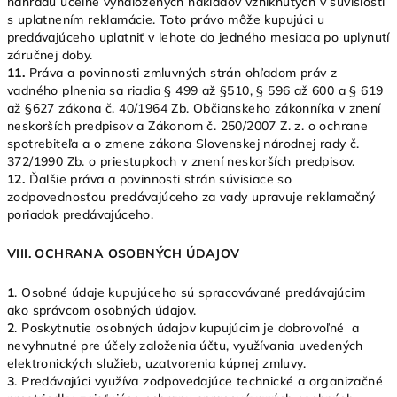
náhradu účelne vynaložených nákladov vzniknutých v súvislosti
s uplatnením reklamácie. Toto právo môže kupujúci u
predávajúceho uplatniť v lehote do jedného mesiaca po uplynutí
záručnej doby.
11.
Práva a povinnosti zmluvných strán ohľadom práv z
vadného plnenia sa riadia § 499 až §510, § 596 až 600 a § 619
až §627 zákona č. 40/1964 Zb. Občianskeho zákonníka v znení
neskorších predpisov a Zákonom č. 250/2007 Z. z. o ochrane
spotrebiteľa a o zmene zákona Slovenskej národnej rady č.
372/1990 Zb. o priestupkoch v znení neskorších predpisov.
12.
Ďalšie práva a povinnosti strán súvisiace so
zodpovednosťou predávajúceho za vady upravuje reklamačný
poriadok predávajúceho.
VIII. OCHRANA OSOBNÝCH ÚDAJOV
1
. Osobné údaje kupujúceho sú spracovávané predávajúcim
ako správcom osobných údajov.
2
. Poskytnutie osobných údajov kupujúcim je dobrovoľné a
nevyhnutné pre účely založenia účtu, využívania uvedených
elektronických služieb, uzatvorenia kúpnej zmluvy.
3
. Predávajúci využíva zodpovedajúce technické a organizačné