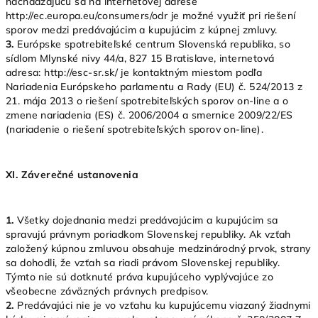
nachádzajúcu sa na internetovej adrese
http://ec.europa.eu/consumers/odr je možné využiť pri riešení
sporov medzi predávajúcim a kupujúcim z kúpnej zmluvy.
3.
Európske spotrebiteľské centrum Slovenská republika, so
sídlom Mlynské nivy 44/a, 827 15 Bratislave, internetová
adresa: http://esc-sr.sk/ je kontaktným miestom podľa
Nariadenia Európskeho parlamentu a Rady (EU) č. 524/2013 z
21. mája 2013 o riešení spotrebiteľských sporov on-line a o
zmene nariadenia (ES) č. 2006/2004 a smernice 2009/22/ES
(nariadenie o riešení spotrebiteľských sporov on-line).
XI.
Záverečné ustanovenia
1.
Všetky dojednania medzi predávajúcim a kupujúcim sa
spravujú právnym poriadkom Slovenskej republiky. Ak vzťah
založený kúpnou zmluvou obsahuje medzinárodný prvok, strany
sa dohodli, že vzťah sa riadi právom Slovenskej republiky.
Týmto nie sú dotknuté práva kupujúceho vyplývajúce zo
všeobecne záväzných právnych predpisov.
2.
Predávajúci nie je vo vzťahu ku kupujúcemu viazaný žiadnymi