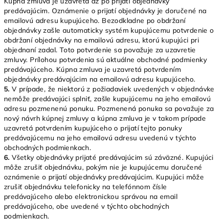
Kúpna zmluva je uzavretá až po prijatí objednávky
predávajúcim. Oznámenie o prijatí objednávky je doručené na
emailovú adresu kupujúceho. Bezodkladne po obdržaní
objednávky zašle automaticky systém kupujúcemu potvrdenie o
obdržaní objednávky na emailovú adresu, ktorú kupujúci pri
objednaní zadal. Toto potvrdenie sa považuje za uzavretie
zmluvy. Prílohou potvrdenia sú aktuálne obchodné podmienky
predávajúceho. Kúpna zmluva je uzavretá potvrdením
objednávky predávajúcim na emailovú adresu kupujúceho.
5.
V prípade, že niektorú z požiadaviek uvedených v objednávke
nemôže predávajúci splniť, zašle kupujúcemu na jeho emailovú
adresu pozmenenú ponuku. Pozmenená ponuka sa považuje za
nový návrh kúpnej zmluvy a kúpna zmluva je v takom prípade
uzavretá potvrdením kupujúceho o prijatí tejto ponuky
predávajúcemu na jeho emailovú adresu uvedenú v týchto
obchodných podmienkach.
6.
Všetky objednávky prijaté predávajúcim sú záväzné. Kupujúci
môže zrušiť objednávku, pokým nie je kupujúcemu doručené
oznámenie o prijatí objednávky predávajúcim. Kupujúci môže
zrušiť objednávku telefonicky na telefónnom čísle
predávajúceho alebo elektronickou správou na email
predávajúceho, obe uvedené v týchto obchodných
podmienkach.