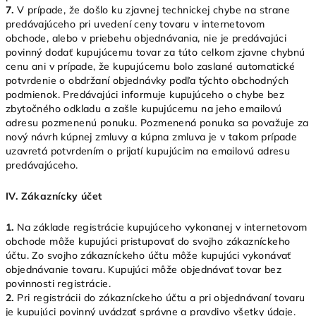
7.
V prípade, že došlo ku zjavnej technickej chybe na strane
predávajúceho pri uvedení ceny tovaru v internetovom
obchode, alebo v priebehu objednávania, nie je predávajúci
povinný dodať kupujúcemu tovar za túto celkom zjavne chybnú
cenu ani v prípade, že kupujúcemu bolo zaslané automatické
potvrdenie o obdržaní objednávky podľa týchto obchodných
podmienok. Predávajúci informuje kupujúceho o chybe bez
zbytočného odkladu a zašle kupujúcemu na jeho emailovú
adresu pozmenenú ponuku. Pozmenená ponuka sa považuje za
nový návrh kúpnej zmluvy a kúpna zmluva je v takom prípade
uzavretá potvrdením o prijatí kupujúcim na emailovú adresu
predávajúceho.
IV.
Zákaznícky účet
1.
Na základe registrácie kupujúceho vykonanej v internetovom
obchode môže kupujúci pristupovať do svojho zákazníckeho
účtu. Zo svojho zákazníckeho účtu môže kupujúci vykonávať
objednávanie tovaru. Kupujúci môže objednávať tovar bez
povinnosti registrácie.
2.
Pri registrácii do zákazníckeho účtu a pri objednávaní tovaru
je kupujúci povinný uvádzať správne a pravdivo všetky údaje.