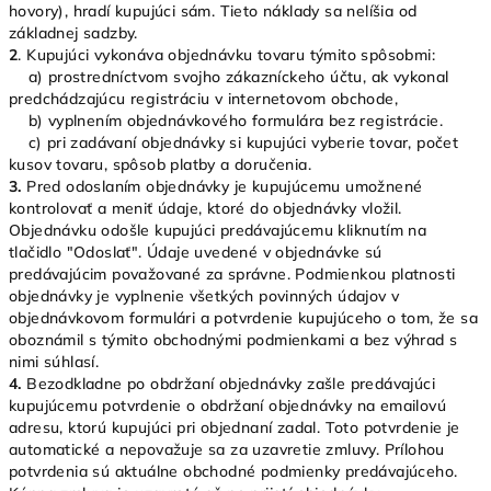
hovory), hradí kupujúci sám. Tieto náklady sa nelíšia od
základnej sadzby.
2
. Kupujúci vykonáva objednávku tovaru týmito spôsobmi:
a) prostredníctvom svojho zákazníckeho účtu, ak vykonal
predchádzajúcu registráciu v internetovom obchode,
b) vyplnením objednávkového formulára bez registrácie.
c) pri zadávaní objednávky si kupujúci vyberie tovar, počet
kusov tovaru, spôsob platby a doručenia.
3.
Pred odoslaním objednávky je kupujúcemu umožnené
kontrolovať a meniť údaje, ktoré do objednávky vložil.
Objednávku odošle kupujúci predávajúcemu kliknutím na
tlačidlo "Odoslať". Údaje uvedené v objednávke sú
predávajúcim považované za správne. Podmienkou platnosti
objednávky je vyplnenie všetkých povinných údajov v
objednávkovom formulári a potvrdenie kupujúceho o tom, že sa
oboznámil s týmito obchodnými podmienkami a bez výhrad s
nimi súhlasí.
4.
Bezodkladne po obdržaní objednávky zašle predávajúci
kupujúcemu potvrdenie o obdržaní objednávky na emailovú
adresu, ktorú kupujúci pri objednaní zadal. Toto potvrdenie je
automatické a nepovažuje sa za uzavretie zmluvy. Prílohou
potvrdenia sú aktuálne obchodné podmienky predávajúceho.