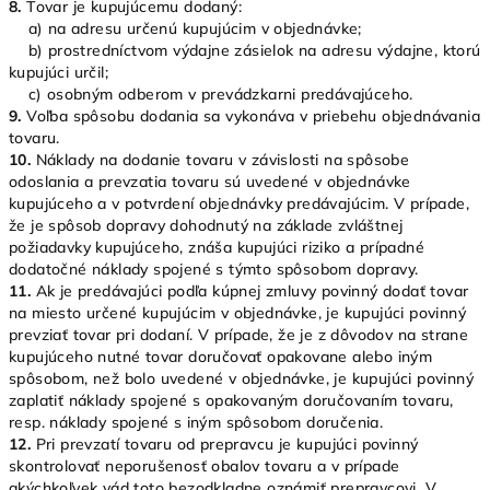
8.
Tovar je kupujúcemu dodaný:
a) na adresu určenú kupujúcim v objednávke;
b) prostredníctvom výdajne zásielok na adresu výdajne, ktorú
kupujúci určil;
c) osobným odberom v prevádzkarni predávajúceho.
9.
Voľba spôsobu dodania sa vykonáva v priebehu objednávania
tovaru.
10.
Náklady na dodanie tovaru v závislosti na spôsobe
odoslania a prevzatia tovaru sú uvedené v objednávke
kupujúceho a v potvrdení objednávky predávajúcim. V prípade,
že je spôsob dopravy dohodnutý na základe zvláštnej
požiadavky kupujúceho, znáša kupujúci riziko a prípadné
dodatočné náklady spojené s týmto spôsobom dopravy.
11.
Ak je predávajúci podľa kúpnej zmluvy povinný dodať tovar
na miesto určené kupujúcim v objednávke, je kupujúci povinný
prevziať tovar pri dodaní. V prípade, že je z dôvodov na strane
kupujúceho nutné tovar doručovať opakovane alebo iným
spôsobom, než bolo uvedené v objednávke, je kupujúci povinný
zaplatiť náklady spojené s opakovaným doručovaním tovaru,
resp. náklady spojené s iným spôsobom doručenia.
12.
Pri prevzatí tovaru od prepravcu je kupujúci povinný
skontrolovať neporušenosť obalov tovaru a v prípade
akýchkoľvek vád toto bezodkladne oznámiť prepravcovi. V