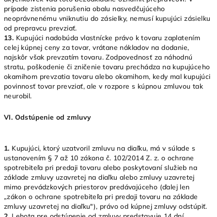
prípade zistenia porušenia obalu nasvedčujúceho
neoprávnenému vniknutiu do zásielky, nemusí kupujúci zásielku
od prepravcu prevziať.
13.
Kupujúci nadobúda vlastnícke právo k tovaru zaplatením
celej kúpnej ceny za tovar, vrátane nákladov na dodanie,
najskôr však prevzatím tovaru. Zodpovednosť za náhodnú
stratu, poškodenie či zničenie tovaru prechádza na kupujúceho
okamihom prevzatia tovaru alebo okamihom, kedy mal kupujúci
povinnosť tovar prevziať, ale v rozpore s kúpnou zmluvou tak
neurobil.
VI.
Odstúpenie od zmluvy
1.
Kupujúci, ktorý uzatvoril zmluvu na diaľku, má v súlade s
ustanovením § 7 až 10 zákona č. 102/2014 Z. z. o ochrane
spotrebiteľa pri predaji tovaru alebo poskytovaní služieb na
základe zmluvy uzavretej na diaľku alebo zmluvy uzavretej
mimo prevádzkových priestorov predávajúceho (ďalej len
„zákon o ochrane spotrebiteľa pri predaji tovaru na základe
zmluvy uzavretej na diaľku"), právo od kúpnej zmluvy odstúpiť.
2.
Lehota pre odstúpenie od zmluvy predstavuje 14 dní