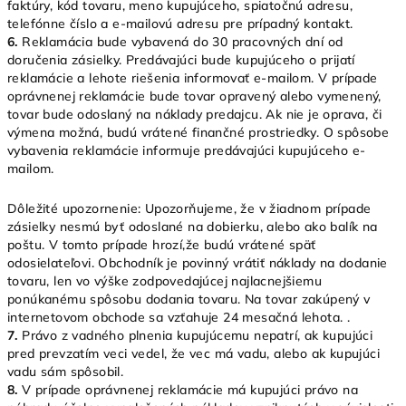
faktúry, kód tovaru, meno kupujúceho, spiatočnú adresu,
telefónne číslo a e-mailovú adresu pre prípadný kontakt.
6.
Reklamácia bude vybavená do 30 pracovných dní od
doručenia zásielky. Predávajúci bude kupujúceho o prijatí
reklamácie a lehote riešenia informovať e-mailom. V prípade
oprávnenej reklamácie bude tovar opravený alebo vymenený,
tovar bude odoslaný na náklady predajcu. Ak nie je oprava, či
výmena možná, budú vrátené finančné prostriedky. O spôsobe
vybavenia reklamácie informuje predávajúci kupujúceho e-
mailom.
Dôležité upozornenie: Upozorňujeme, že v žiadnom prípade
zásielky nesmú byť odoslané na dobierku, alebo ako balík na
poštu. V tomto prípade hrozí,že budú vrátené späť
odosielateľovi. Obchodník je povinný vrátiť náklady na dodanie
tovaru, len vo výške zodpovedajúcej najlacnejšiemu
ponúkanému spôsobu dodania tovaru. Na tovar zakúpený v
internetovom obchode sa vzťahuje 24 mesačná lehota. .
7.
Právo z vadného plnenia kupujúcemu nepatrí, ak kupujúci
pred prevzatím veci vedel, že vec má vadu, alebo ak kupujúci
vadu sám spôsobil.
8.
V prípade oprávnenej reklamácie má kupujúci právo na