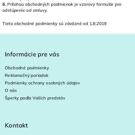
6.
Prílohou obchodných podmienok je vzorový formulár pre
odstúpenie od zmluvy.
Tieto obchodné podmienky sú záväzné od 1.8.2019
Z
á
p
Informácie pre vás
ä
Obchodné podmienky
t
Reklamačný poriadok
i
Podmienky ochrany osobných údajov
e
O nás
Šperky podľa Vaších predstáv
Kontakt