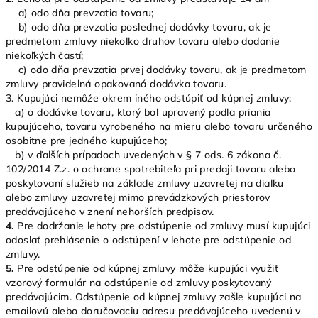
a) odo dňa prevzatia tovaru;
b) odo dňa prevzatia poslednej dodávky tovaru, ak je
predmetom zmluvy niekoľko druhov tovaru alebo dodanie
niekoľkých častí;
c) odo dňa prevzatia prvej dodávky tovaru, ak je predmetom
zmluvy pravidelná opakovaná dodávka tovaru.
3. Kupujúci nemôže okrem iného odstúpiť od kúpnej zmluvy:
a) o dodávke tovaru, ktorý bol upravený podľa priania
kupujúceho, tovaru vyrobeného na mieru alebo tovaru určeného
osobitne pre jedného kupujúceho;
b) v ďalších prípadoch uvedených v § 7 ods. 6 zákona č.
102/2014 Z.z. o ochrane spotrebiteľa pri predaji tovaru alebo
poskytovaní služieb na základe zmluvy uzavretej na diaľku
alebo zmluvy uzavretej mimo prevádzkových priestorov
predávajúceho v znení nehorších predpisov.
4.
Pre dodržanie lehoty pre odstúpenie od zmluvy musí kupujúci
odoslať prehlásenie o odstúpení v lehote pre odstúpenie od
zmluvy.
5.
Pre odstúpenie od kúpnej zmluvy môže kupujúci využiť
vzorový formulár na odstúpenie od zmluvy poskytovaný
predávajúcim. Odstúpenie od kúpnej zmluvy zašle kupujúci na
emailovú alebo doručovaciu adresu predávajúceho uvedenú v