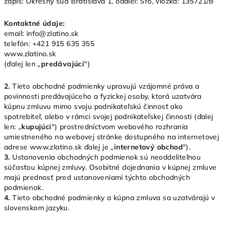
zápis: Okresný súd Bratislava 1, oddiel: Sro, vložka: 135721/B
Kontaktné údaje:
email: info@zlatino.sk
telefón: +421 915 635 355
www.zlatino.sk
(ďalej len „
predávajúci
")
2.
Tieto obchodné podmienky upravujú vzájomné práva a
povinnosti predávajúceho a fyzickej osoby, ktorá uzatvára
kúpnu zmluvu mimo svoju podnikateľskú činnosť ako
spotrebiteľ, alebo v rámci svojej podnikateľskej činnosti (ďalej
len: „
kupujúci
") prostredníctvom webového rozhrania
umiestneného na webovej stránke dostupného na internetovej
adrese www.zlatino.sk ďalej je „
internetový obchod
").
3.
Ustanovenia obchodných podmienok sú neoddeliteľnou
súčasťou kúpnej zmluvy. Osobitné dojednania v kúpnej zmluve
majú prednosť pred ustanoveniami týchto obchodných
podmienok.
4.
Tieto obchodné podmienky a kúpna zmluva sa uzatvárajú v
slovenskom jazyku.