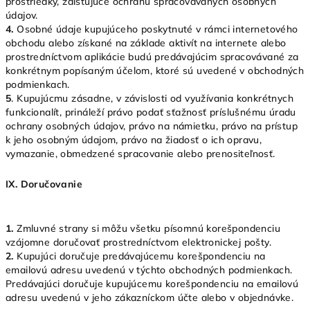
prostriedky, zaisťujúce ochranu spracovávaných osobných
údajov.
4.
Osobné údaje kupujúceho poskytnuté v rámci internetového
obchodu alebo získané na základe aktivít na internete alebo
prostredníctvom aplikácie budú predávajúcim spracovávané za
konkrétnym popísaným účelom, ktoré sú uvedené v obchodných
podmienkach.
5
. Kupujúcmu zásadne, v závislosti od využívania konkrétnych
funkcionalít, prináleží právo podať sťažnosť príslušnému úradu
ochrany osobných údajov, právo na námietku, právo na prístup
k jeho osobným údajom, právo na žiadosť o ich opravu,
vymazanie, obmedzené spracovanie alebo prenositeľnosť.
IX.
Doručovanie
1.
Zmluvné strany si môžu všetku písomnú korešpondenciu
vzájomne doručovať prostredníctvom elektronickej pošty.
2.
Kupujúci doručuje predávajúcemu korešpondenciu na
emailovú adresu uvedenú v týchto obchodných podmienkach.
Predávajúci doručuje kupujúcemu korešpondenciu na emailovú
adresu uvedenú v jeho zákazníckom účte alebo v objednávke.