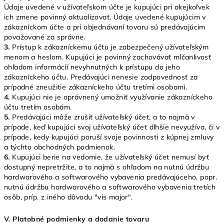
Údaje uvedené v užívateľskom účte je kupujúci pri akejkoľvek
ich zmene povinný aktualizovať. Údaje uvedené kupujúcim v
zákazníckom účte a pri objednávaní tovaru sú predávajúcim
považované za správne.
3.
Prístup k zákazníckemu účtu je zabezpečený užívateľským
menom a heslom. Kupujúci je povinný zachovávať mlčanlivosť
ohľadom informácií nevyhnutných k prístupu do jeho
zákazníckeho účtu. Predávajúci nenesie zodpovednosť za
prípadné zneužitie zákazníckeho účtu tretími osobami.
4.
Kupujúci nie je oprávnený umožniť využívanie zákazníckeho
účtu tretím osobám.
5.
Predávajúci môže zrušiť užívateľský účet, a to najmä v
prípade, keď kupujúci svoj užívateľský účet dlhšie nevyužíva, či v
prípade, kedy kupujúci poruší svoje povinnosti z kúpnej zmluvy
a týchto obchodných podmienok.
6.
Kupujúci berie na vedomie, že užívateľský účet nemusí byť
dostupný nepretržite, a to najmä s ohľadom na nutnú údržbu
hardwarového a softwarového vybavenia predávajúceho, popr.
nutnú údržbu hardwarového a softwarového vybavenia tretích
osôb, príp. z iného dôvodu "vis major".
V.
Platobné podmienky a dodanie tovaru