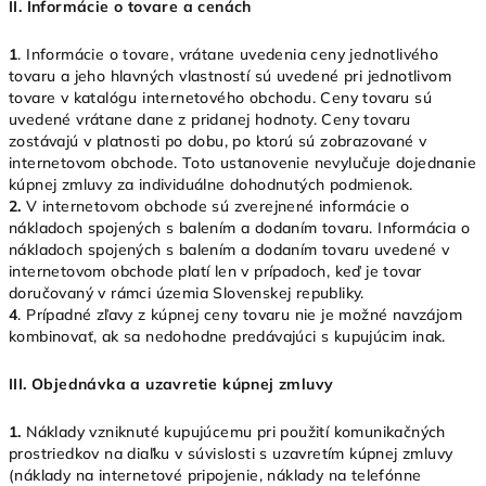
II.
Informácie o tovare a cenách
1
. Informácie o tovare, vrátane uvedenia ceny jednotlivého
tovaru a jeho hlavných vlastností sú uvedené pri jednotlivom
tovare v katalógu internetového obchodu. Ceny tovaru sú
uvedené vrátane dane z pridanej hodnoty. Ceny tovaru
zostávajú v platnosti po dobu, po ktorú sú zobrazované v
internetovom obchode. Toto ustanovenie nevylučuje dojednanie
kúpnej zmluvy za individuálne dohodnutých podmienok.
2.
V internetovom obchode sú zverejnené informácie o
nákladoch spojených s balením a dodaním tovaru. Informácia o
nákladoch spojených s balením a dodaním tovaru uvedené v
internetovom obchode platí len v prípadoch, keď je tovar
doručovaný v rámci územia Slovenskej republiky.
4
. Prípadné zľavy z kúpnej ceny tovaru nie je možné navzájom
kombinovať, ak sa nedohodne predávajúci s kupujúcim inak.
III.
Objednávka a uzavretie kúpnej zmluvy
1.
Náklady vzniknuté kupujúcemu pri použití komunikačných
prostriedkov na diaľku v súvislosti s uzavretím kúpnej zmluvy
(náklady na internetové pripojenie, náklady na telefónne