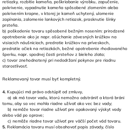
retiazky, rozbitie kameňa, poškriabanie výrobku, zapučenie,
pokrivenie, vypadnutie kameňa spôsobené zlomením alebo
pokrivením krapne, v ktorej je kameň uchytený, ulomenie
zapínania, zalomenie lankových retiazok, prasknutie šínky
prsteňa.
b) poškodenie tovaru spôsobené bežným nosením: prirodzené
opotrebenie ako je napr. ošúchanie závesných krúžkov na
visiacich náušniciach, predratie krúžkov na príveskoch,
predratie očiek na retiazkách, bežné opotrebenie rhodiovaného
šperku, napr. spodnej časti prsteňov z bieleho zlata;
c) tovar znehodnotený pri nedodržaní pokynov pre riadnu
starostlivosť.
Reklamovaný tovar musí byť kompletný.
4.
Kupujúci má právo odstúpiť od zmluvy,
a) ak má tovar vadu, ktorú nemožno odstrániť a ktorá bráni
tomu, aby sa vec mohla riadne užívať ako vec bez vady;
b) nemôže tovar riadne užívať pre opakovaný výskyt vady
alebo vád po oprave;
c) nemôže riadne tovar užívať pre väčší počet vád tovaru.
5.
Reklamácia tovaru musí obsahovať popis závady, číslo