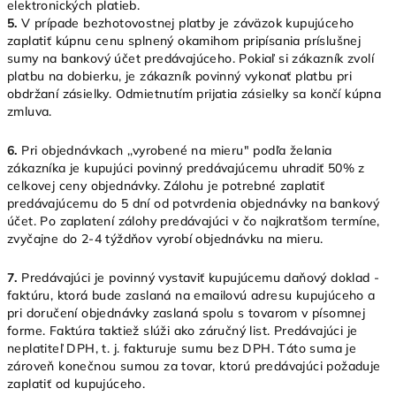
elektronických platieb.
5.
V prípade bezhotovostnej platby je záväzok kupujúceho
zaplatiť kúpnu cenu splnený okamihom pripísania príslušnej
sumy na bankový účet predávajúceho. Pokiaľ si zákazník zvolí
platbu na dobierku, je zákazník povinný vykonať platbu pri
obdržaní zásielky. Odmietnutím prijatia zásielky sa končí kúpna
zmluva.
6.
Pri objednávkach ,,vyrobené na mieru" podľa želania
zákazníka je kupujúci povinný predávajúcemu uhradiť 50% z
celkovej ceny objednávky. Zálohu je potrebné zaplatiť
predávajúcemu do 5 dní od potvrdenia objednávky na bankový
účet. Po zaplatení zálohy predávajúci v čo najkratšom termíne,
zvyčajne do 2-4 týždňov vyrobí objednávku na mieru.
7.
Predávajúci je povinný vystaviť kupujúcemu daňový doklad -
faktúru, ktorá bude zaslaná na emailovú adresu kupujúceho a
pri doručení objednávky zaslaná spolu s tovarom v písomnej
forme. Faktúra taktiež slúži ako záručný list. Predávajúci je
neplatiteľ DPH, t. j. fakturuje sumu bez DPH. Táto suma je
zároveň konečnou sumou za tovar, ktorú predávajúci požaduje
zaplatiť od kupujúceho.