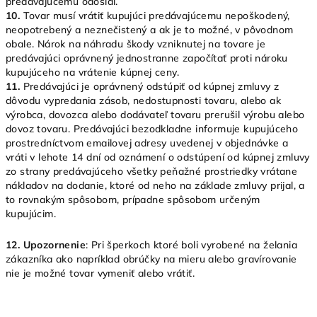
predávajúcemu odoslal.
10.
Tovar musí vrátiť kupujúci predávajúcemu nepoškodený,
neopotrebený a neznečistený a ak je to možné, v pôvodnom
obale. Nárok na náhradu škody vzniknutej na tovare je
predávajúci oprávnený jednostranne započítať proti nároku
kupujúceho na vrátenie kúpnej ceny.
11.
Predávajúci je oprávnený odstúpiť od kúpnej zmluvy z
dôvodu vypredania zásob, nedostupnosti tovaru, alebo ak
výrobca, dovozca alebo dodávateľ tovaru prerušil výrobu alebo
dovoz tovaru. Predávajúci bezodkladne informuje kupujúceho
prostredníctvom emailovej adresy uvedenej v objednávke a
vráti v lehote 14 dní od oznámení o odstúpení od kúpnej zmluvy
zo strany predávajúceho všetky peňažné prostriedky vrátane
nákladov na dodanie, ktoré od neho na základe zmluvy prijal, a
to rovnakým spôsobom, prípadne spôsobom určeným
kupujúcim.
12.
Upozornenie
: Pri šperkoch ktoré boli vyrobené na želania
zákazníka ako napríklad obrúčky na mieru alebo gravírovanie
nie je možné tovar vymeniť alebo vrátiť.