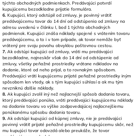
týchto obchodných podmienkach. Predávajúci potvrdí
kupujúcemu bezodkladne prijatie formulára.
6.
Kupujúci, ktorý odstúpil od zmluvy, je povinný vrátiť
predávajúcemu tovar do 14 dní od odstúpenia od zmluvy na
adresu uvedenú v článku I, bod 1 týchto obchodných
podmienok. Kupujúci znáša náklady spojené s vrátením tovaru
predávajúcemu, a to i v tom prípade, ak tovar nemôže byť
vrátený pre svoju povahu obvyklou poštovnou cestou.
7.
Ak odstúpi kupujúci od zmluvy, vráti mu predávajúci
bezodkladne, najneskôr však do 14 dní od odstúpenie od
zmluvy, všetky peňažné prostriedky vrátane nákladov na
dodanie, ktoré od neho prijal, a to rovnakým spôsobom.
Predávajúci vráti kupujúcemu prijaté peňažné prostriedky iným
spôsobom len vtedy, ak s tým kupujúci súhlasí a ak mu tým
nevzniknú ďalšie náklady.
8.
Ak kupujúci zvolil iný než najlacnejší spôsob dodania tovaru,
ktorý predávajúci ponúka, vráti predávajúci kupujúcemu náklady
na dodanie tovaru vo výške zodpovedajúcej najlacnejšiemu
ponúkanému spôsobu dodania tovaru.
9.
Ak odstúpi kupujúci od kúpnej zmluvy, nie je predávajúci
povinný vrátiť prijaté peňažné prostriedky kupujúcemu skôr, než
mu kupujúci tovar odovzdá alebo preukáže, že tovar