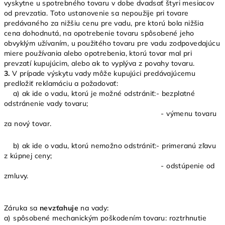
vyskytne u spotrebného tovaru v dobe dvadsať štyri mesiacov
od prevzatia. Toto ustanovenie sa nepoužije pri tovare
predávaného za nižšiu cenu pre vadu, pre ktorú bola nižšia
cena dohodnutá, na opotrebenie tovaru spôsobené jeho
obvyklým užívaním, u použitého tovaru pre vadu zodpovedajúcu
miere používania alebo opotrebenia, ktorú tovar mal pri
prevzatí kupujúcim, alebo ak to vyplýva z povahy tovaru.
3.
V prípade výskytu vady môže kupujúci predávajúcemu
predložiť reklamáciu a požadovať:
a) ak ide o vadu, ktorú je možné odstrániť:- bezplatné
odstránenie vady tovaru;
- výmenu tovaru
za nový tovar.
b) ak ide o vadu, ktorú nemožno odstrániť:- primeranú zľavu
z kúpnej ceny;
- odstúpenie od
zmluvy.
Záruka sa
nevzťahuje
na vady:
a) spôsobené mechanickým poškodením tovaru: roztrhnutie