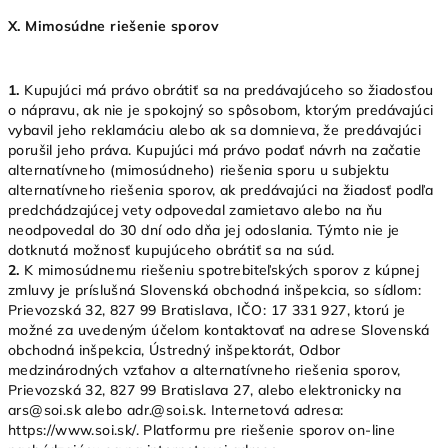
X.
Mimosúdne riešenie sporov
1.
Kupujúci má právo obrátiť sa na predávajúceho so žiadosťou
o nápravu, ak nie je spokojný so spôsobom, ktorým predávajúci
vybavil jeho reklamáciu alebo ak sa domnieva, že predávajúci
porušil jeho práva. Kupujúci má právo podať návrh na začatie
alternatívneho (mimosúdneho) riešenia sporu u subjektu
alternatívneho riešenia sporov, ak predávajúci na žiadosť podľa
predchádzajúcej vety odpovedal zamietavo alebo na ňu
neodpovedal do 30 dní odo dňa jej odoslania. Týmto nie je
dotknutá možnosť kupujúceho obrátiť sa na súd.
2.
K mimosúdnemu riešeniu spotrebiteľských sporov z kúpnej
zmluvy je príslušná Slovenská obchodná inšpekcia, so sídlom:
Prievozská 32, 827 99 Bratislava, IČO: 17 331 927, ktorú je
možné za uvedeným účelom kontaktovať na adrese Slovenská
obchodná inšpekcia, Ústredný inšpektorát, Odbor
medzinárodných vzťahov a alternatívneho riešenia sporov,
Prievozská 32, 827 99 Bratislava 27, alebo elektronicky na
ars@soi.sk alebo adr.@soi.sk. Internetová adresa:
https://www.soi.sk/. Platformu pre riešenie sporov on-line