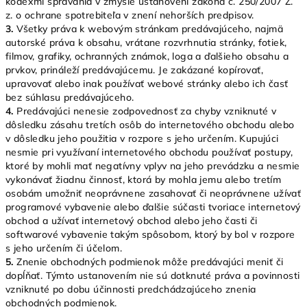
kódexmi správania v zmysle ustanovení zákona č. 250/2007 Z.
z. o ochrane spotrebiteľa v znení nehorších predpisov.
3.
Všetky práva k webovým stránkam predávajúceho, najmä
autorské práva k obsahu, vrátane rozvrhnutia stránky, fotiek,
filmov, grafiky, ochranných známok, loga a ďalšieho obsahu a
prvkov, prináleží predávajúcemu. Je zakázané kopírovať,
upravovať alebo inak používať webové stránky alebo ich časť
bez súhlasu predávajúceho.
4.
Predávajúci nenesie zodpovednosť za chyby vzniknuté v
dôsledku zásahu tretích osôb do internetového obchodu alebo
v dôsledku jeho použitia v rozpore s jeho určením. Kupujúci
nesmie pri využívaní internetového obchodu používať postupy,
ktoré by mohli mať negatívny vplyv na jeho prevádzku a nesmie
vykonávať žiadnu činnosť, ktorá by mohla jemu alebo tretím
osobám umožniť neoprávnene zasahovať či neoprávnene užívať
programové vybavenie alebo ďalšie súčasti tvoriace internetový
obchod a užívať internetový obchod alebo jeho časti či
softwarové vybavenie takým spôsobom, ktorý by bol v rozpore
s jeho určením či účelom.
5.
Znenie obchodných podmienok môže predávajúci meniť či
dopĺňať. Týmto ustanovením nie sú dotknuté práva a povinnosti
vzniknuté po dobu účinnosti predchádzajúceho znenia
obchodných podmienok.