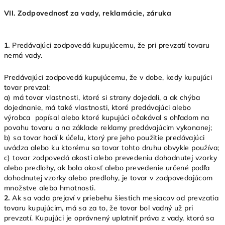
VII. Zodpovednosť za vady, reklamácie, záruka
1.
Predávajúci zodpovedá kupujúcemu, že pri prevzatí tovaru
nemá vady.
Predávajúci zodpovedá kupujúcemu, že v dobe, kedy kupujúci
tovar prevzal:
a) má tovar vlastnosti, ktoré si strany dojedali, a ak chýba
dojednanie, má také vlastnosti, ktoré predávajúci alebo
výrobca popísal alebo ktoré kupujúci očakával s ohľadom na
povahu tovaru a na základe reklamy predávajúcim vykonanej;
b) sa tovar hodí k účelu, ktorý pre jeho použitie predávajúci
uvádza alebo ku ktorému sa tovar tohto druhu obvykle používa;
c) tovar zodpovedá akosti alebo prevedeniu dohodnutej vzorky
alebo predlohy, ak bola akosť alebo prevedenie určené podľa
dohodnutej vzorky alebo predlohy, je tovar v zodpovedajúcom
množstve alebo hmotnosti.
2.
Ak sa vada prejaví v priebehu šiestich mesiacov od prevzatia
tovaru kupujúcim, má sa za to, že tovar bol vadný už pri
prevzatí. Kupujúci je oprávnený uplatniť práva z vady, ktorá sa