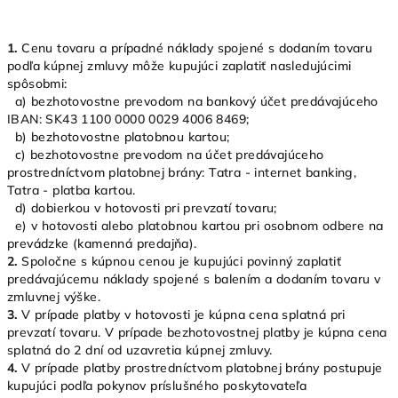
1.
Cenu tovaru a prípadné náklady spojené s dodaním tovaru
podľa kúpnej zmluvy môže kupujúci zaplatiť nasledujúcimi
spôsobmi:
a) bezhotovostne prevodom na bankový účet predávajúceho
IBAN: SK43 1100 0000 0029 4006 8469;
b) bezhotovostne platobnou kartou;
c) bezhotovostne prevodom na účet predávajúceho
prostredníctvom platobnej brány: Tatra - internet banking,
Tatra - platba kartou.
d) dobierkou v hotovosti pri prevzatí tovaru;
e) v hotovosti alebo platobnou kartou pri osobnom odbere na
prevádzke (kamenná predajňa).
2.
Spoločne s kúpnou cenou je kupujúci povinný zaplatiť
predávajúcemu náklady spojené s balením a dodaním tovaru v
zmluvnej výške.
3.
V prípade platby v hotovosti je kúpna cena splatná pri
prevzatí tovaru. V prípade bezhotovostnej platby je kúpna cena
splatná do 2 dní od uzavretia kúpnej zmluvy.
4.
V prípade platby prostredníctvom platobnej brány postupuje
kupujúci podľa pokynov príslušného poskytovateľa