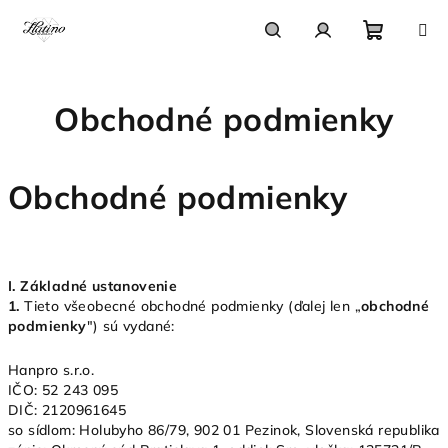
Prejsť
na
obsah
Nákupn
Hľadať
Prihlásenie
Obchodné podmienky
košík
Obchodné podmienky
I.
Základné ustanovenie
1.
Tieto všeobecné obchodné podmienky (ďalej len „
obchodné
podmienky
") sú vydané:
Hanpro s.r.o.
IČO: 52 243 095
DIČ: 2120961645
so sídlom: Holubyho 86/79, 902 01 Pezinok, Slovenská republika