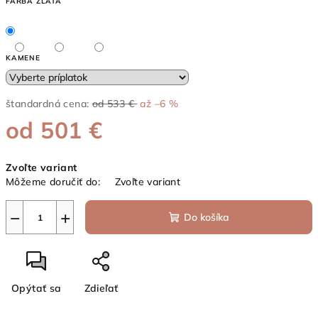
FARBA ZLATA
KAMENE
štandardná cena:
od 533 €
až –6 %
od
501 €
Jednotková
Zvoľte variant
cena:
Môžeme doručiť do:
Zvoľte variant
−
+
Do košíka
Opýtať sa
Zdieľať