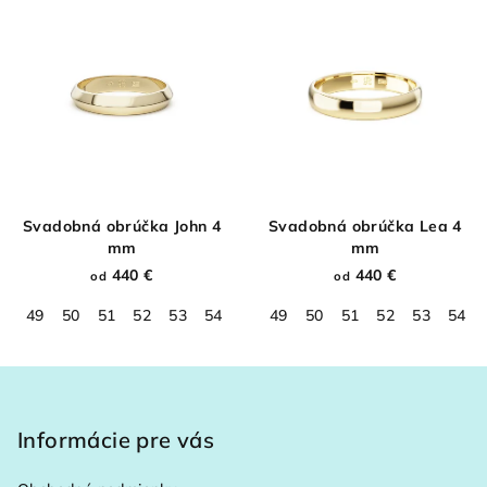
Svadobná obrúčka John 4
Svadobná obrúčka Lea 4
mm
mm
440 €
440 €
od
od
49
50
51
52
53
54
55
49
56
50
57
51
58
52
59
53
60
54
61
Z
á
p
Informácie pre vás
ä