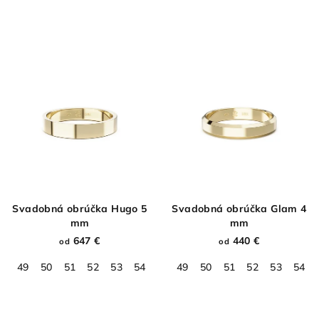
Svadobná obrúčka Hugo 5
Svadobná obrúčka Glam 4
mm
mm
647 €
440 €
od
od
49
50
51
52
53
54
55
49
56
50
57
51
58
52
59
53
60
54
61