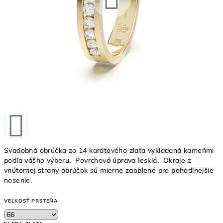
Svadobná obrúčka zo 14 karátového zlata vykladaná kameňmi
podľa vášho výberu. Povrchová úprava lesklá. Okraje z
vnútornej strany obrúčok sú mierne zaoblené pre pohodlnejšie
nosenie.
VEĽKOSŤ PRSTEŇA