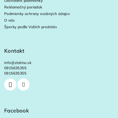
Obchodné podmienky
t
Reklamačný poriadok
i
Podmienky ochrany osobných údajov
e
O nás
Šperky podľa Vaších predstáv
Kontakt
info
@
zlatino.sk
0915635355
0915635355
Facebook