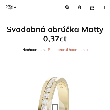
Prejsť
na
obsah
Nákupn
Hľadať
Prihlásenie
Svadobná obrúčka Matty
košík
0,37ct
Priemerné
Neohodnotené
Podrobnosti hodnotenia
hodnotenie
produktu
je
0,0
z
5
hviezdičiek.