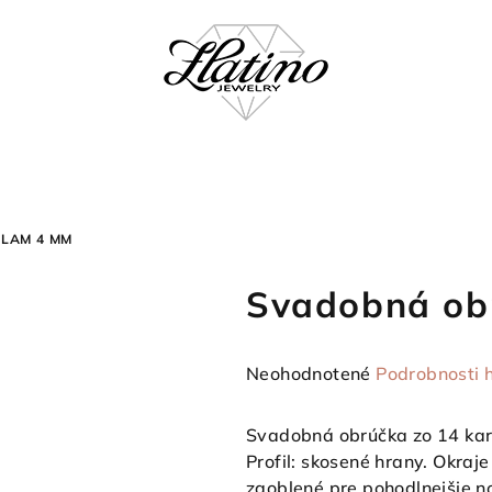
LAM 4 MM
Svadobná ob
Priemerné
Neohodnotené
Podrobnosti 
hodnotenie
produktu
Svadobná obrúčka zo 14 kará
je
Profil: skosené hrany. Okraj
0,0
zaoblené pre pohodlnejšie n