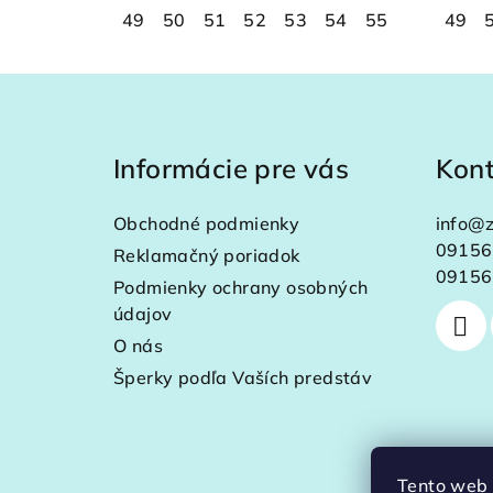
49
50
51
52
53
54
55
56
49
57
Z
á
Informácie pre vás
Kon
p
ä
Obchodné podmienky
info
@
z
t
09156
Reklamačný poriadok
09156
Podmienky ochrany osobných
i
údajov
e
O nás
Šperky podľa Vaších predstáv
Tento web 