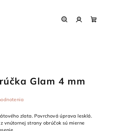
Hľadať
Prihlásenie
Nákupný
košík
rúčka Glam 4 mm
hodnotenia
tového zlata. Povrchová úprava lesklá.
e z vnútornej strany obrúčok sú mierne
osenie.