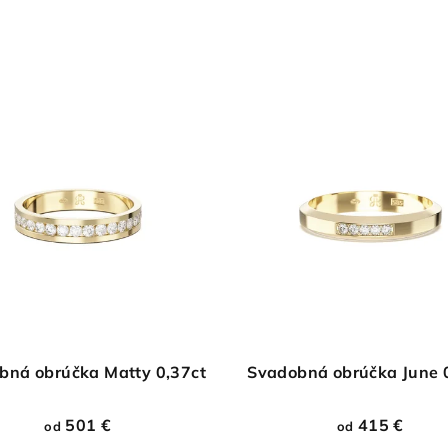
bná obrúčka Matty 0,37ct
Svadobná obrúčka June 
501 €
415 €
od
od