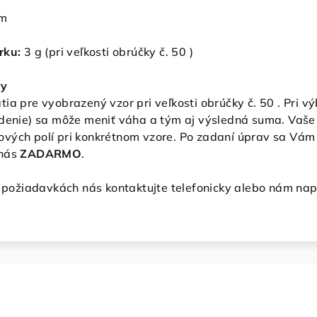
)
mm
rku:
3
g (pri veľkosti obrúčky č. 50 )
vy
ia pre vyobrazený vzor pri veľkosti obrúčky č. 50 . Pri 
edenie) sa môže meniť váha a tým aj výsledná suma. Vaše
vých polí pri konkrétnom vzore. Po zadaní úprav sa Vám 
nás
ZADARMO
.
h požiadavkách nás kontaktujte telefonicky alebo nám nap