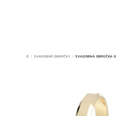
Prejsť
na
obsah
/
SVADOBNÉ OBRÚČKY
/
SVADOBNÁ OBRÚČKA G
DOMOV