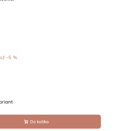
až –5 %
ariant
Do košíka