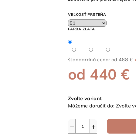
z
5
VEĽKOSŤ PRSTEŇA
hviezdičiek.
FARBA ZLATA
štandardná cena:
od 468 €
od
440 €
Jednotková
cena:
Zvoľte variant
Môžeme doručiť do:
Zvoľte v
−
+