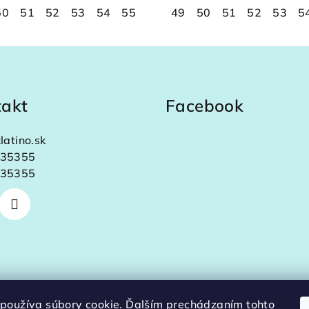
50
58
51
59
52
60
53
61
54
62
55
63
56
64
49
57
65
50
58
66
51
59
67
52
60
68
53
61
5
6
takt
Facebook
latino.sk
35355
35355
používa súbory cookie. Ďalším prechádzaním tohto