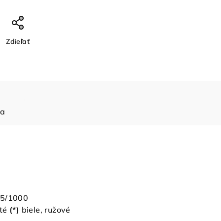
Zdieľať
ia
85/1000
té
(*)
biele, ružové