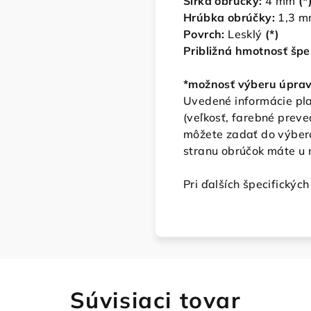
Šírka obrúčky:
4
mm
(*
Hrúbka obrúčky:
1,3 
Povrch:
Lesklý
(*)
Približná hmotnosť špe
*možnosť výberu úpra
Uvedené informácie plat
(veľkosť, farebné prev
môžete zadať do výbero
stranu obrúčok máte u 
Pri ďalších špecifickýc
Súvisiaci tovar