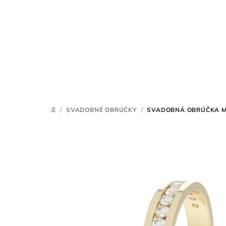
Prejsť
na
obsah
/
SVADOBNÉ OBRÚČKY
/
SVADOBNÁ OBRÚČKA M
DOMOV