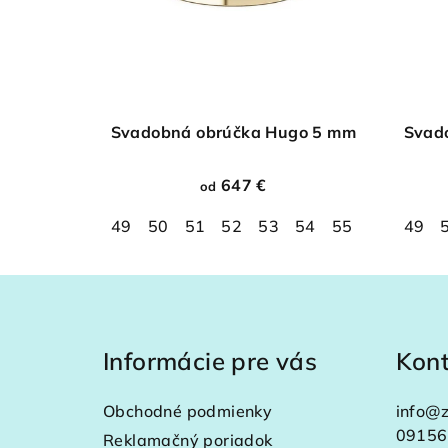
Svadobná obrúčka Hugo 5 mm
Svad
647 €
od
49
50
51
52
53
54
55
56
49
57
Z
á
Informácie pre vás
Kon
p
ä
Obchodné podmienky
info
@
z
t
09156
Reklamačný poriadok