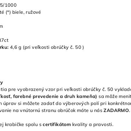
85/1000
té (*) biele, ružové
)
mm
37ct
rku:
4,6 g (pri veľkosti obrúčky č. 50 )
vy
tia pre vyobrazený vzor pri veľkosti obrúčky č. 50 vykla
ľkosť, farebné prevedenie a druh kameňa)
sa môže meniť
h úprav si môžete zadať do výberových polí pri konkrétn
vanie na vnútornú stranu obrúčok máte u nás
ZADARMO
j krabičke spolu s
certifikátom
kvality a pravosti.