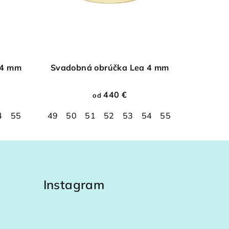
 4 mm
Svadobná obrúčka Lea 4 mm
440 €
od
4
2
55
63
56
64
49
57
65
50
58
66
51
59
67
52
60
68
53
61
54
62
55
63
56
64
57
65
58
66
Instagram