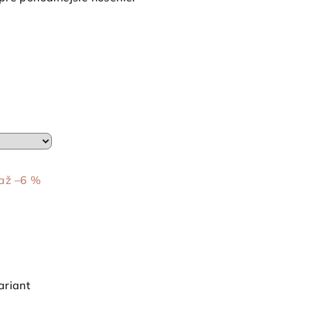
až –6 %
ariant