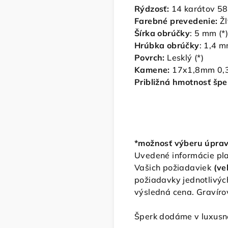
Rýdzosť:
14 karátov 5
Farebné prevedenie:
Žl
Šírka obrúčky
: 5 mm (*
Hrúbka obrúčky
: 1,4 
Povrch:
Lesklý (*)
Kamene:
17x1,8mm 0,
Približná hmotnosť špe
*možnosť výberu úpra
Uvedené informácie pla
Vašich požiadaviek
(ve
požiadavky jednotlivýc
výsledná cena. Gravíro
Šperk dodáme v luxusne