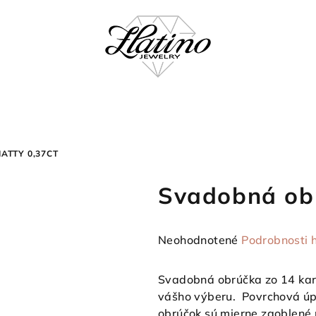
ATTY 0,37CT
Svadobná obr
Priemerné
Neohodnotené
Podrobnosti 
hodnotenie
produktu
Svadobná obrúčka zo 14 ka
je
vášho výberu. Povrchová úpr
0,0
obrúčok sú mierne zaoblené 