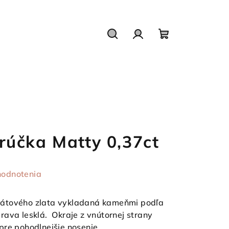
Hľadať
Prihlásenie
Nákupný
košík
účka Matty 0,37ct
hodnotenia
rátového zlata vykladaná kameňmi podľa
ava lesklá. Okraje z vnútornej strany
pre pohodlnejšie nosenie.