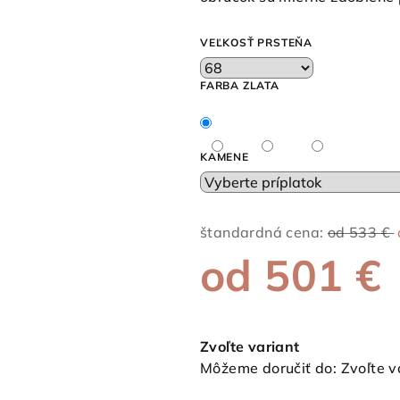
z
5
VEĽKOSŤ PRSTEŇA
hviezdičiek.
FARBA ZLATA
KAMENE
štandardná cena:
od 533 €
od
501 €
Jednotková
cena:
Zvoľte variant
Môžeme doručiť do:
Zvoľte v