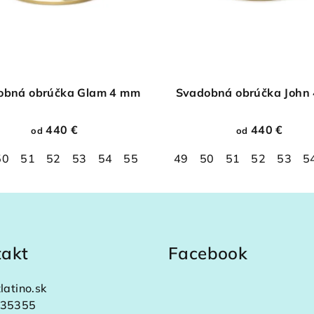
obná obrúčka Glam 4 mm
Svadobná obrúčka John
440 €
440 €
od
od
50
58
51
59
52
60
53
61
54
62
55
63
56
64
49
57
65
50
58
66
51
59
67
52
60
68
53
61
5
6
takt
Facebook
latino.sk
35355