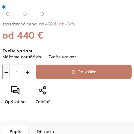
štandardná cena:
od 468 €
až –5 %
od
440 €
Jednotková
Zvoľte variant
cena:
Môžeme doručiť do:
Zvoľte variant
−
+
Do košíka
Opýtať sa
Zdieľať
Popis
Diskusia