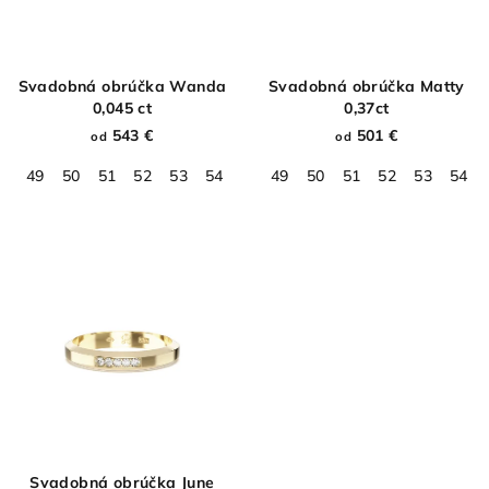
Svadobná obrúčka Wanda
Svadobná obrúčka Matty
0,045 ct
0,37ct
543 €
501 €
od
od
49
50
51
52
53
54
55
49
56
50
57
51
58
52
59
53
60
54
61
Svadobná obrúčka June