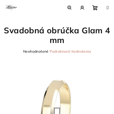
Prejsť
na
obsah
Nákupn
Hľadať
Prihlásenie
Svadobná obrúčka Glam 4
košík
mm
Priemerné
Neohodnotené
Podrobnosti hodnotenia
hodnotenie
produktu
je
0,0
z
5
hviezdičiek.