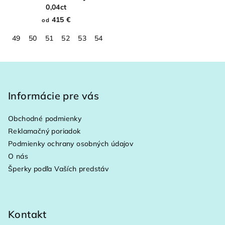
0,04ct
415 €
od
49
50
51
52
53
54
55
56
57
58
59
60
61
Z
á
p
Informácie pre vás
ä
Obchodné podmienky
t
Reklamačný poriadok
i
Podmienky ochrany osobných údajov
e
O nás
Šperky podľa Vaších predstáv
Kontakt