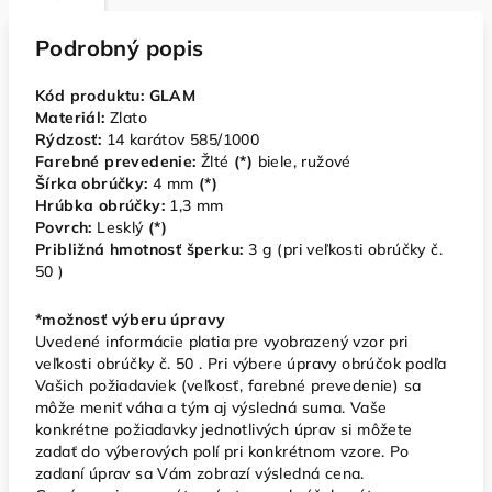
Podrobný popis
Kód produktu: GLAM
Materiál:
Zlato
Rýdzosť:
14 karátov 585/1000
Farebné prevedenie:
Žlté
(*)
biele, ružové
Šírka obrúčky:
4
mm
(*)
Hrúbka obrúčky:
1,3 mm
Povrch:
Lesklý
(*)
Približná hmotnosť šperku:
3
g (pri veľkosti obrúčky č.
50 )
*možnosť výberu úpravy
Uvedené informácie platia pre vyobrazený vzor pri
veľkosti obrúčky č. 50 . Pri výbere úpravy obrúčok podľa
Vašich požiadaviek (veľkosť, farebné prevedenie) sa
môže meniť váha a tým aj výsledná suma. Vaše
konkrétne požiadavky jednotlivých úprav si môžete
zadať do výberových polí pri konkrétnom vzore. Po
zadaní úprav sa Vám zobrazí výsledná cena.