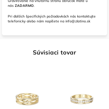
Gravírovanie na vnútornú stranu obrúčok máte u
nás
ZADARMO
.
Pri ďalších špecifických požiadavkách nás kontaktujte
telefonicky alebo nám napíšete na info@zlatino.sk
Súvisiaci tovar