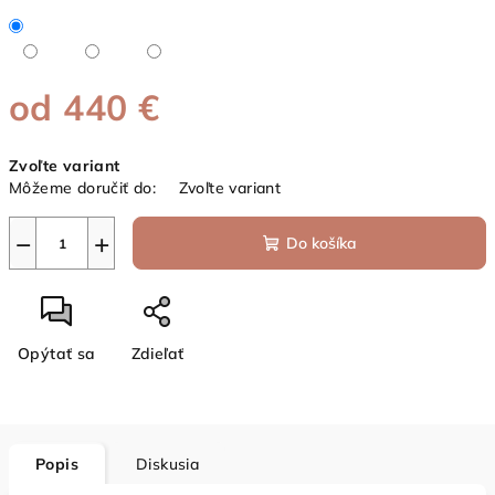
od
440 €
Jednotková
Zvoľte variant
cena:
Môžeme doručiť do:
Zvoľte variant
−
+
Do košíka
Opýtať sa
Zdieľať
Popis
Diskusia