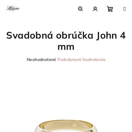
Prejsť
na
obsah
Nákupn
Hľadať
Prihlásenie
Svadobná obrúčka John 4
košík
mm
Priemerné
Neohodnotené
Podrobnosti hodnotenia
hodnotenie
produktu
je
0,0
z
5
hviezdičiek.