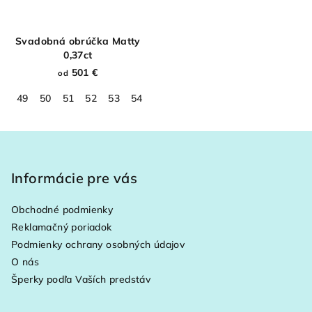
Svadobná obrúčka Matty
0,37ct
501 €
od
49
50
51
52
53
54
55
56
57
58
59
60
61
Z
á
p
Informácie pre vás
ä
Obchodné podmienky
t
Reklamačný poriadok
i
Podmienky ochrany osobných údajov
e
O nás
Šperky podľa Vaších predstáv