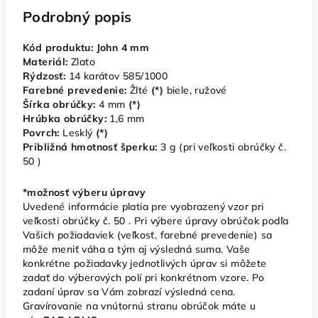
Podrobný popis
Kód produktu: John 4 mm
Materiál:
Zlato
Rýdzosť:
14 karátov 585/1000
Farebné prevedenie:
Žlté
(*)
biele, ružové
Šírka obrúčky:
4
mm
(*)
Hrúbka obrúčky:
1,6 mm
Povrch:
Lesklý
(*)
Približná hmotnosť šperku:
3
g (pri veľkosti obrúčky č.
50 )
*možnosť výberu úpravy
Uvedené informácie platia pre vyobrazený vzor pri
veľkosti obrúčky č. 50 . Pri výbere úpravy obrúčok podľa
Vašich požiadaviek (veľkosť, farebné prevedenie) sa
môže meniť váha a tým aj výsledná suma. Vaše
konkrétne požiadavky jednotlivých úprav si môžete
zadať do výberových polí pri konkrétnom vzore. Po
zadaní úprav sa Vám zobrazí výsledná cena.
Gravírovanie na vnútornú stranu obrúčok máte u