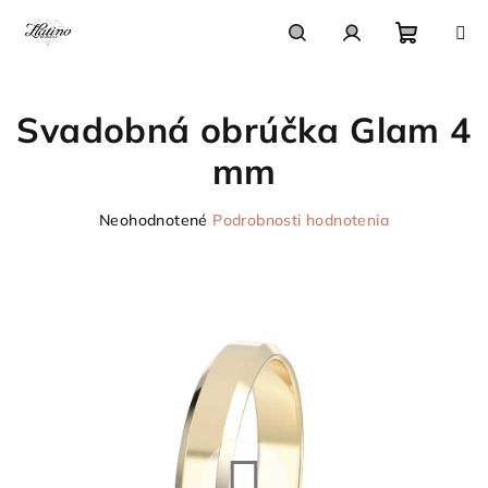
Prejsť
na
obsah
Nákupn
Hľadať
Prihlásenie
Svadobná obrúčka Glam 4
košík
mm
Priemerné
Neohodnotené
Podrobnosti hodnotenia
hodnotenie
produktu
je
0,0
z
5
hviezdičiek.