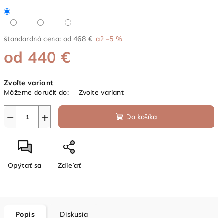
štandardná cena:
od 468 €
až –5 %
od
440 €
Jednotková
Zvoľte variant
cena:
Môžeme doručiť do:
Zvoľte variant
−
+
Do košíka
Opýtať sa
Zdieľať
Popis
Diskusia