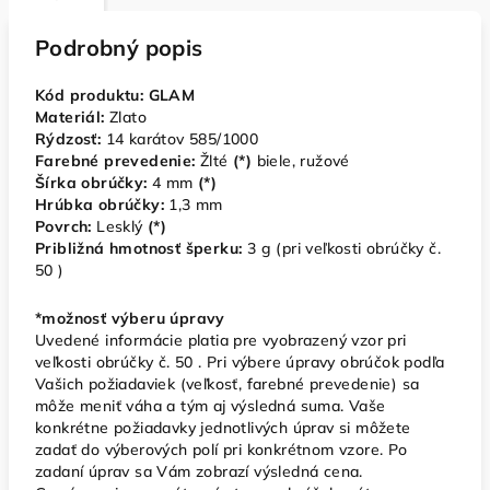
Podrobný popis
Kód produktu: GLAM
Materiál:
Zlato
Rýdzosť:
14 karátov 585/1000
Farebné prevedenie:
Žlté
(*)
biele, ružové
Šírka obrúčky:
4
mm
(*)
Hrúbka obrúčky:
1,3 mm
Povrch:
Lesklý
(*)
Približná hmotnosť šperku:
3
g (pri veľkosti obrúčky č.
50 )
*možnosť výberu úpravy
Uvedené informácie platia pre vyobrazený vzor pri
veľkosti obrúčky č. 50 . Pri výbere úpravy obrúčok podľa
Vašich požiadaviek (veľkosť, farebné prevedenie) sa
môže meniť váha a tým aj výsledná suma. Vaše
konkrétne požiadavky jednotlivých úprav si môžete
zadať do výberových polí pri konkrétnom vzore. Po
zadaní úprav sa Vám zobrazí výsledná cena.