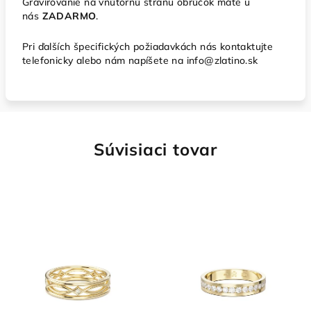
Gravírovanie na vnútornú stranu obrúčok máte u
nás
ZADARMO
.
Pri ďalších špecifických požiadavkách nás kontaktujte
telefonicky alebo nám napíšete na info@zlatino.sk
Súvisiaci tovar