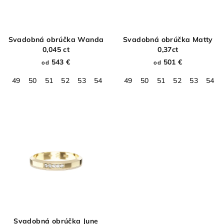
Svadobná obrúčka Wanda
Svadobná obrúčka Matty
0,045 ct
0,37ct
543 €
501 €
od
od
49
50
51
52
53
54
55
49
56
50
57
51
58
52
59
53
60
54
61
Svadobná obrúčka June