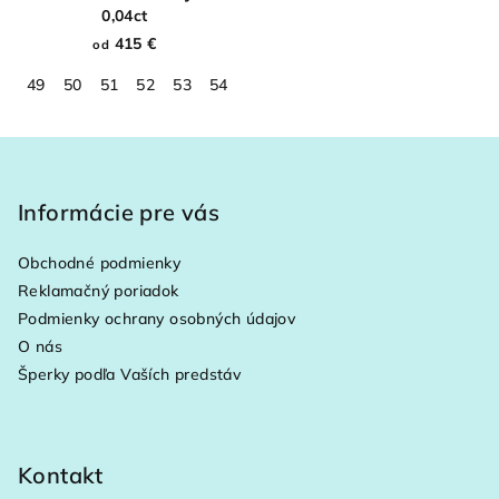
0,04ct
415 €
od
49
50
51
52
53
54
55
56
57
58
59
60
61
Z
á
p
Informácie pre vás
ä
Obchodné podmienky
t
Reklamačný poriadok
i
Podmienky ochrany osobných údajov
e
O nás
Šperky podľa Vaších predstáv
Kontakt