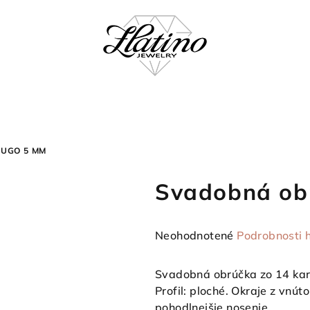
UGO 5 MM
Svadobná ob
Priemerné
Neohodnotené
Podrobnosti 
hodnotenie
produktu
Svadobná obrúčka zo 14 kará
je
Profil: ploché. Okraje z vnú
0,0
pohodlnejšie nosenie.