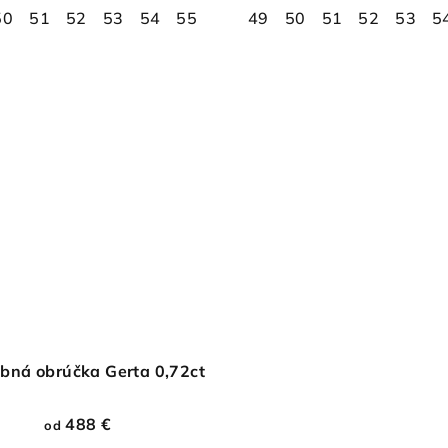
50
58
51
59
52
60
53
61
54
62
55
63
56
64
49
57
65
50
58
66
51
59
67
52
60
68
53
61
5
6
bná obrúčka Gerta 0,72ct
488 €
od