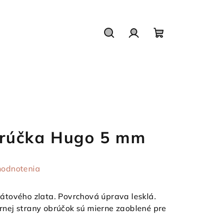
Hľadať
Prihlásenie
Nákupný
košík
rúčka Hugo 5 mm
hodnotenia
tového zlata. Povrchová úprava lesklá.
tornej strany obrúčok sú mierne zaoblené pre