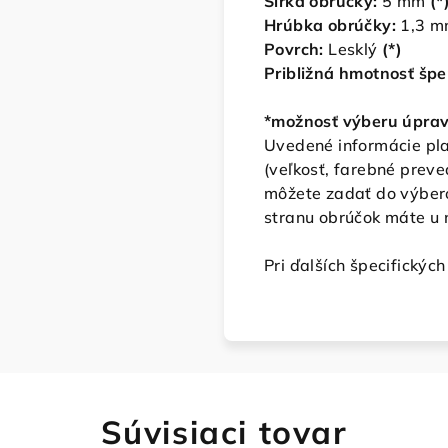
Šírka obrúčky:
5
mm
(*
Hrúbka obrúčky:
1,3 
Povrch:
Lesklý
(*)
Približná hmotnosť špe
*možnosť výberu úpra
Uvedené informácie plat
(veľkosť, farebné prev
môžete zadať do výbero
stranu obrúčok máte u 
Pri ďalších špecifickýc
Súvisiaci tovar