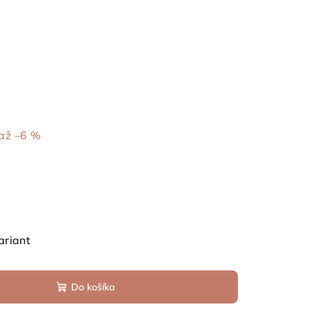
až –6 %
ariant
Do košíka