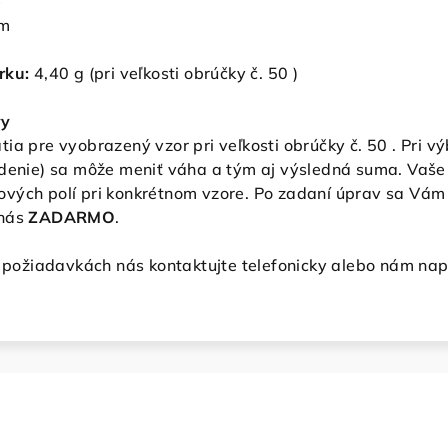
)
mm
rku:
4,40
g (pri veľkosti obrúčky č. 50 )
vy
ia pre vyobrazený vzor pri veľkosti obrúčky č. 50 . Pri 
edenie) sa môže meniť váha a tým aj výsledná suma. Vaše
vých polí pri konkrétnom vzore. Po zadaní úprav sa Vám 
nás
ZADARMO
.
h požiadavkách nás kontaktujte telefonicky alebo nám nap