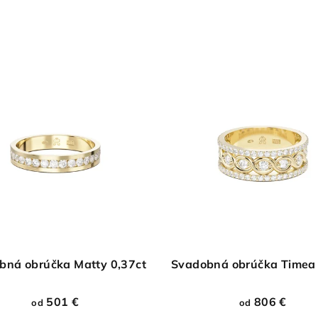
bná obrúčka Matty 0,37ct
Svadobná obrúčka Timea 
501 €
806 €
od
od