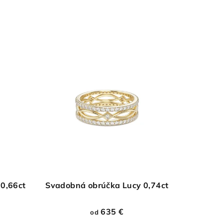
0,66ct
Svadobná obrúčka Lucy 0,74ct
635 €
od