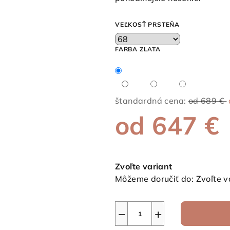
z
5
VEĽKOSŤ PRSTEŇA
hviezdičiek.
FARBA ZLATA
štandardná cena:
od 689 €
od
647 €
Jednotková
cena:
Zvoľte variant
Môžeme doručiť do:
Zvoľte v
−
+