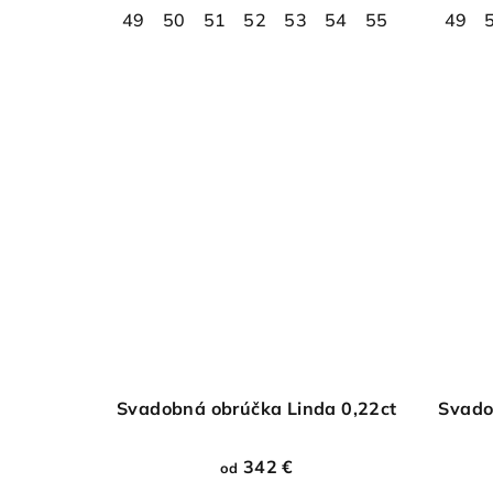
49
50
51
52
53
54
55
56
49
57
Svadobná obrúčka Linda 0,22ct
Svado
342 €
od