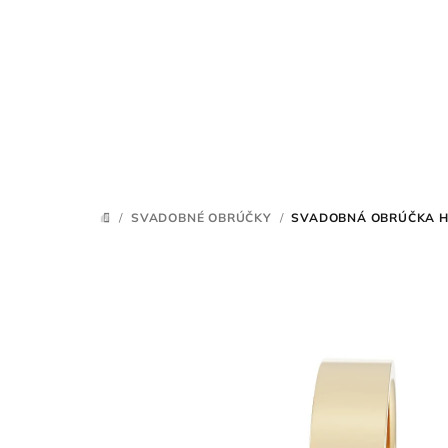
Prejsť
na
obsah
/
SVADOBNÉ OBRÚČKY
/
SVADOBNÁ OBRÚČKA H
DOMOV