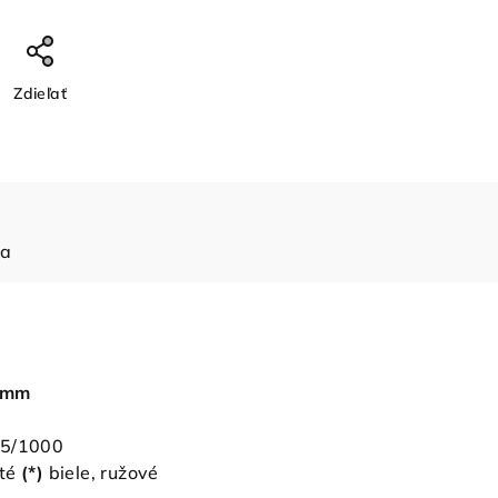
Zdieľať
ia
5mm
85/1000
té
(*)
biele, ružové