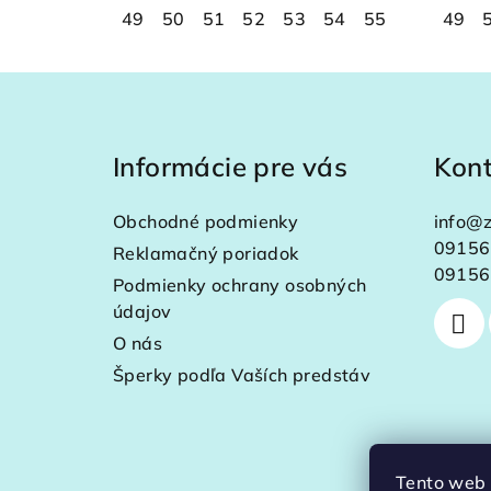
49
50
51
52
53
54
55
56
49
57
Z
á
Informácie pre vás
Kon
p
ä
Obchodné podmienky
info
@
z
t
09156
Reklamačný poriadok
09156
Podmienky ochrany osobných
i
údajov
e
O nás
Šperky podľa Vaších predstáv
Tento web 