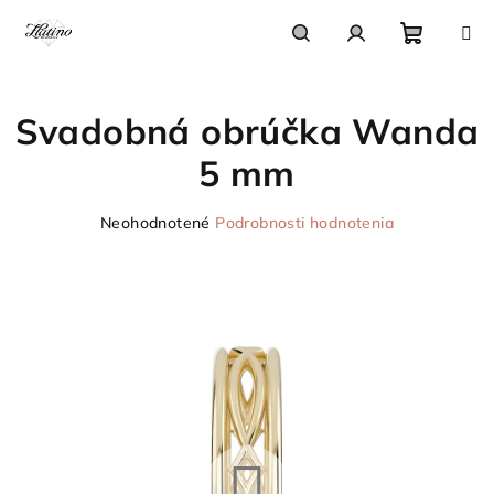
Prejsť
na
obsah
Nákupn
Hľadať
Prihlásenie
Svadobná obrúčka Wanda
košík
5 mm
Priemerné
Neohodnotené
Podrobnosti hodnotenia
hodnotenie
produktu
je
0,0
z
5
hviezdičiek.