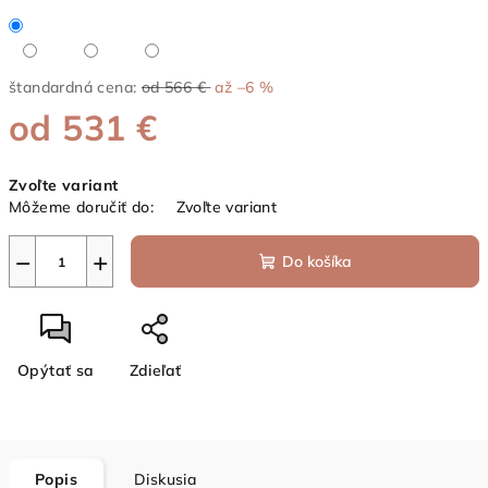
štandardná cena:
od 566 €
až –6 %
od
531 €
Jednotková
Zvoľte variant
cena:
Môžeme doručiť do:
Zvoľte variant
−
+
Do košíka
Opýtať sa
Zdieľať
Popis
Diskusia