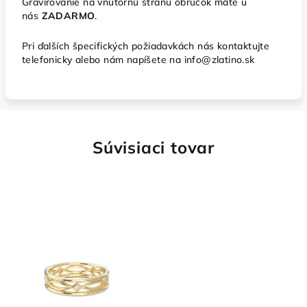
Gravírovanie na vnútornú stranu obrúčok máte u
nás
ZADARMO
.
Pri ďalších špecifických požiadavkách nás kontaktujte
telefonicky alebo nám napíšete na info@zlatino.sk
Súvisiaci tovar