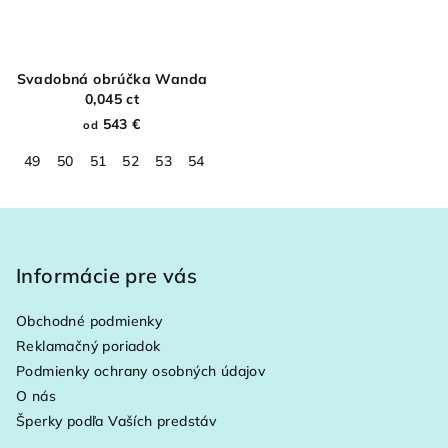
Svadobná obrúčka Wanda
0,045 ct
543 €
od
49
50
51
52
53
54
55
56
57
58
59
60
61
Z
á
p
Informácie pre vás
ä
Obchodné podmienky
t
Reklamačný poriadok
i
Podmienky ochrany osobných údajov
e
O nás
Šperky podľa Vaších predstáv