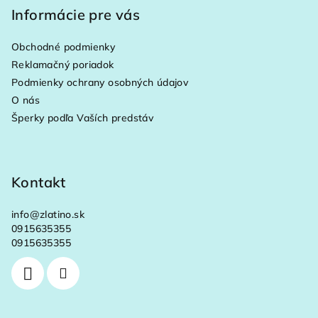
p
Informácie pre vás
ä
Obchodné podmienky
t
Reklamačný poriadok
i
Podmienky ochrany osobných údajov
e
O nás
Šperky podľa Vaších predstáv
Kontakt
info
@
zlatino.sk
0915635355
0915635355