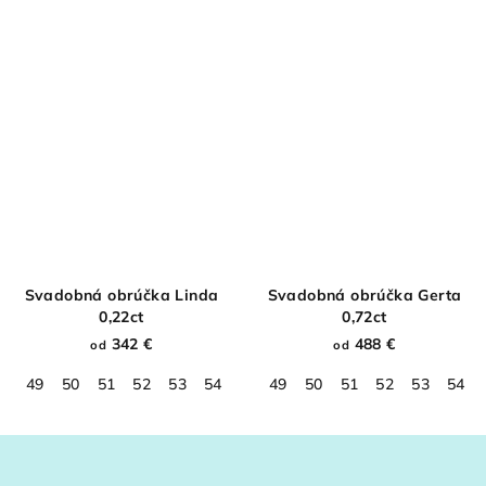
Svadobná obrúčka Linda
Svadobná obrúčka Gerta
0,22ct
0,72ct
342 €
488 €
od
od
49
50
51
52
53
54
55
49
56
50
57
51
58
52
59
53
60
54
61
Z
á