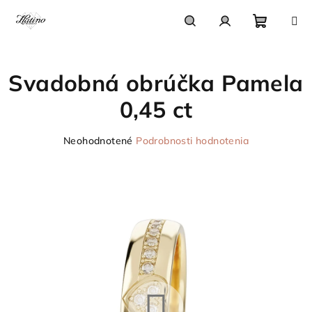
Prejsť
na
obsah
Nákupn
Hľadať
Prihlásenie
Svadobná obrúčka Pamela
košík
0,45 ct
Priemerné
Neohodnotené
Podrobnosti hodnotenia
hodnotenie
produktu
je
0,0
z
5
hviezdičiek.