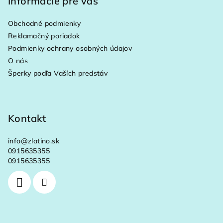
p
Informácie pre vás
ä
Obchodné podmienky
t
Reklamačný poriadok
i
Podmienky ochrany osobných údajov
e
O nás
Šperky podľa Vaších predstáv
Kontakt
info
@
zlatino.sk
0915635355
0915635355