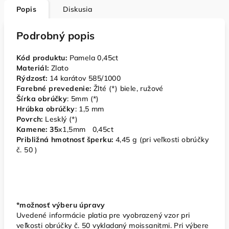
Popis
Diskusia
Podrobný popis
Kód produktu:
Pamela 0,45ct
Materiál:
Zlato
Rýdzosť:
14 karátov 585/1000
Farebné prevedenie:
Žlté (*) biele, ružové
Šírka obrúčky
: 5mm (*)
Hrúbka obrúčky
: 1,5 mm
Povrch:
Lesklý (*)
Kamene: 35
x1,5mm 0,45ct
Približná hmotnosť šperku:
4,45 g (pri veľkosti obrúčky
č. 50 )
*možnosť výberu úpravy
Uvedené informácie platia pre vyobrazený vzor pri
veľkosti obrúčky č. 50 vykladaný moissanitmi. Pri výbere