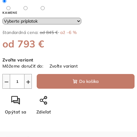
KAMENE
štandardná cena:
od 845 €
až –6 %
od
793 €
Jednotková
Zvoľte variant
cena:
Môžeme doručiť do:
Zvoľte variant
−
+
Do košíka
Opýtať sa
Zdieľať