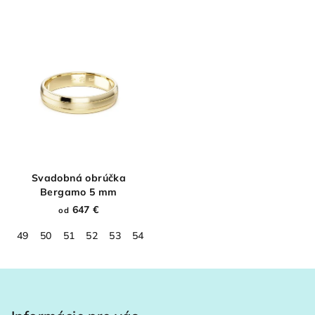
Svadobná obrúčka
Bergamo 5 mm
647 €
od
49
50
51
52
53
54
55
56
57
58
59
60
61
Z
á