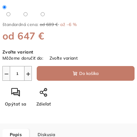
štandardná cena:
od 689 €
až –6 %
od
647 €
Jednotková
Zvoľte variant
cena:
Môžeme doručiť do:
Zvoľte variant
−
+
Do košíka
Opýtať sa
Zdieľať
Popis
Diskusia