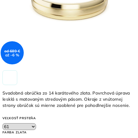
od 689 €
až –6 %
Svadobná obrúčka zo 14 karátového zlata. Povrchová úprava
lesklá s matovaným stredovým pásom. Okraje z vnútornej
strany obrúčok sú mierne zaoblené pre pohodlnejšie nosenie.
VEĽKOSŤ PRSTEŇA
FARBA ZLATA