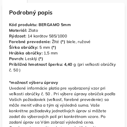
Podrobný popis
Kód produktu: BERGAMO 5mm
Materiál:
Zlato
Rýdzosť:
14 karátov 585/1000
Farebné prevedenie:
Žlté
(*)
biele, ružové
Šírka obrúčky:
5
mm
(*)
Hrúbka obrúčky:
1,5 mm
Povrch:
Lesklý
(*)
Približná hmotnosť šperku: 4,40
g (pri veľkosti obrúčky
č. 50 )
*možnosť výberu úpravy
Uvedené informácie platia pre vyobrazený vzor pri
veľkosti obrúčky č. 50 . Pri výbere úpravy obrúčok podľa
Vašich požiadaviek (veľkosť, farebné prevedenie) sa
môže meniť váha a tým aj výsledná suma. Vaše
konkrétne požiadavky jednotlivých úprav si môžete
zadať do výberových polí pri konkrétnom vzore. Po
zadaní úprav sa Vám zobrazí výsledná cena.