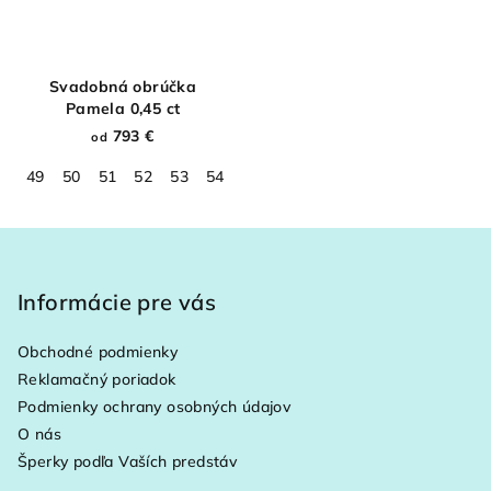
Svadobná obrúčka
Pamela 0,45 ct
793 €
od
49
50
51
52
53
54
55
56
57
58
59
60
61
Z
á
p
Informácie pre vás
ä
Obchodné podmienky
t
Reklamačný poriadok
i
Podmienky ochrany osobných údajov
e
O nás
Šperky podľa Vaších predstáv