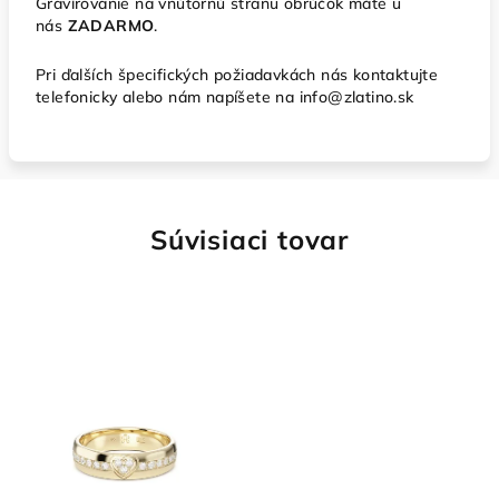
Gravírovanie na vnútornú stranu obrúčok máte u
nás
ZADARMO
.
Pri ďalších špecifických požiadavkách nás kontaktujte
telefonicky alebo nám napíšete na info@zlatino.sk
Súvisiaci tovar