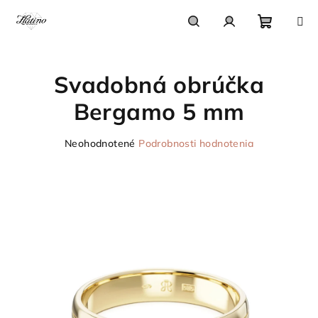
Prejsť
na
obsah
Nákupn
Hľadať
Prihlásenie
Svadobná obrúčka
košík
Bergamo 5 mm
Priemerné
Neohodnotené
Podrobnosti hodnotenia
hodnotenie
produktu
je
0,0
z
5
hviezdičiek.