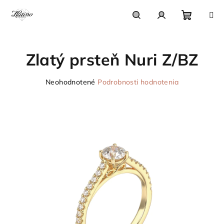
Prejsť
na
obsah
Nákupn
Hľadať
Prihlásenie
Zlatý prsteň Nuri Z/BZ
košík
Priemerné
Neohodnotené
Podrobnosti hodnotenia
hodnotenie
produktu
je
0,0
z
5
hviezdičiek.