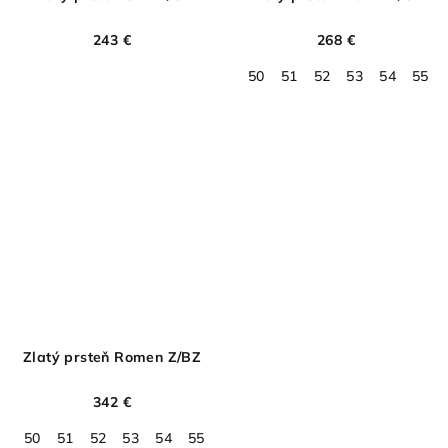
243 €
268 €
50
51
52
53
54
55
Zlatý prsteň Romen Z/BZ
342 €
50
51
52
53
54
55
56
57
58
59
60