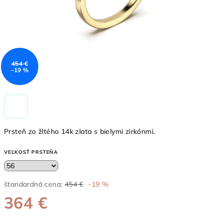
454 €
–19 %
Prsteň zo žltého 14k zlata s bielymi zirkónmi.
VEĽKOSŤ PRSTEŇA
štandardná cena:
454 €
–19 %
364 €
Jednotková