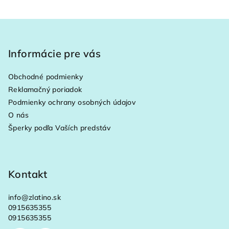
Z
á
p
Informácie pre vás
ä
Obchodné podmienky
t
Reklamačný poriadok
i
Podmienky ochrany osobných údajov
e
O nás
Šperky podľa Vaších predstáv
Kontakt
info
@
zlatino.sk
0915635355
0915635355