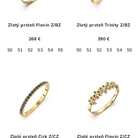
Zlatý prsteň Flavin Z/BZ
Zlatý prsteň Trinity Z/BZ
268 €
390 €
50
51
52
53
54
55
56
50
57
51
58
52
59
53
60
54
55
Zlatý prsteň Cirk Z/CZ
Zlatý prsteň Flavin Z/CZ