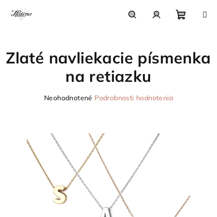
Prejsť
na
obsah
Nákupn
Hľadať
Prihlásenie
Zlaté navliekacie písmenka
košík
na retiazku
Priemerné
Neohodnotené
Podrobnosti hodnotenia
hodnotenie
produktu
je
0,0
z
5
hviezdičiek.