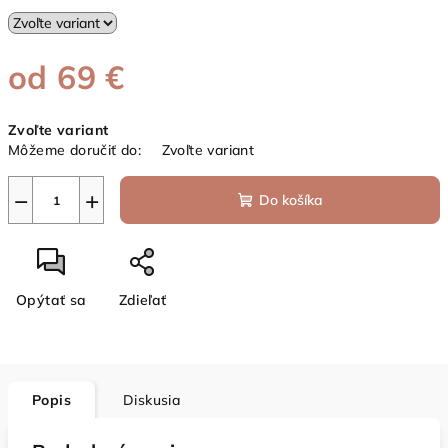
od
69 €
Jednotková
Zvoľte variant
cena:
Môžeme doručiť do:
Zvoľte variant
−
+
Do košíka
Opýtať sa
Zdieľať
Popis
Diskusia