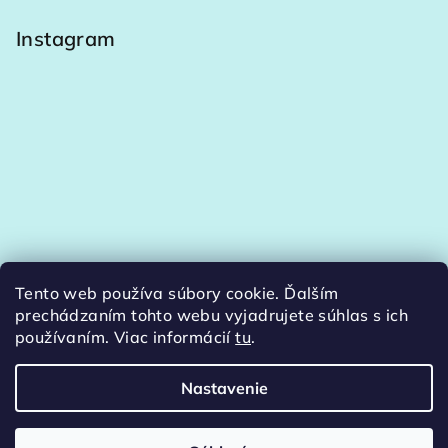
Instagram
Tento web používa súbory cookie. Ďalším
Sledovať na Instagrame
prechádzaním tohto webu vyjadrujete súhlas s ich
používaním. Viac informácií
tu
.
Nastavenie
Copyright 2026
Šperky Zlatino
. Všetky práva vyhradené.