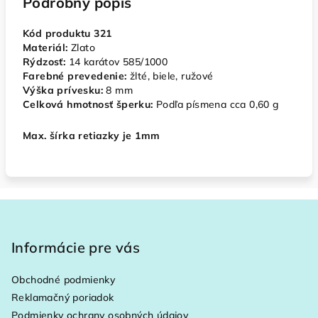
Podrobný popis
Kód produktu 321
Materiál:
Zlato
Rýdzosť:
14 karátov 585/1000
Farebné prevedenie:
žlté, biele, ružové
Výška prívesku:
8 mm
Celková hmotnosť šperku:
Podľa písmena cca
0,60 g
Max. šírka retiazky je 1mm
Z
á
p
Informácie pre vás
ä
Obchodné podmienky
t
Reklamačný poriadok
i
Podmienky ochrany osobných údajov