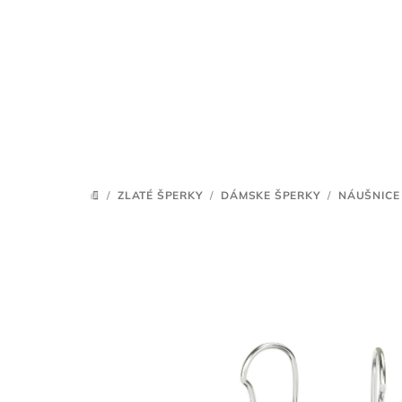
Prejsť
na
obsah
/
ZLATÉ ŠPERKY
/
DÁMSKE ŠPERKY
/
NÁUŠNICE
DOMOV