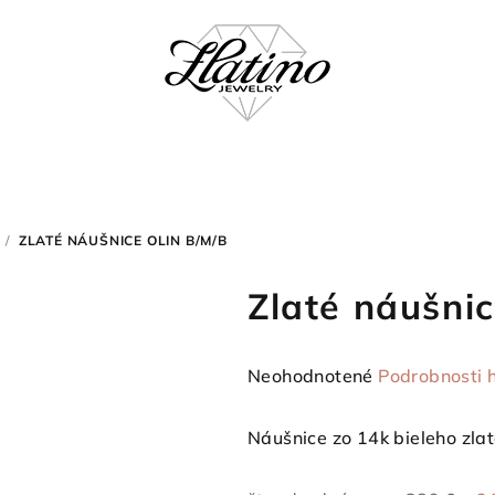
/
ZLATÉ NÁUŠNICE OLIN B/M/B
Zlaté náušni
Priemerné
Neohodnotené
Podrobnosti 
hodnotenie
produktu
Náušnice zo 14k bieleho zla
je
0,0