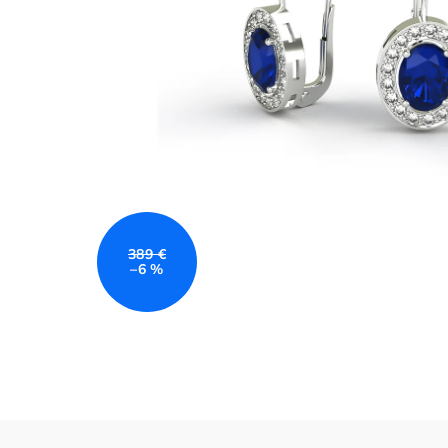
389 €
–6 %