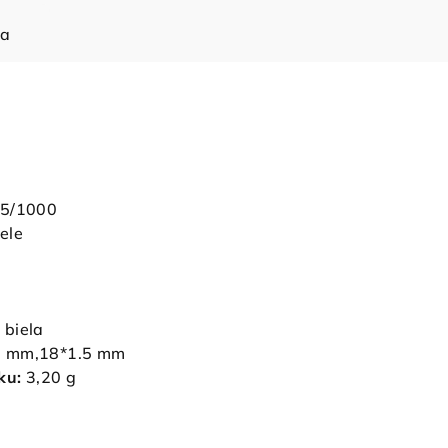
ia
85/1000
ele
biela
 mm,18*1.5 mm
ku:
3,20 g