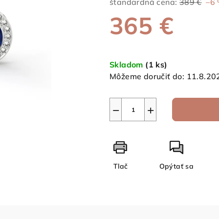
štandardná cena:
389 €
–6
z
365 €
5
hviezdičiek.
Jednotková
cena:
Skladom
(1 ks)
Môžeme doručiť do:
11.8.20
−
+
Tlač
Opýtať sa