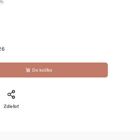
 %
26
Do košíka
Zdieľať