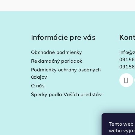
Z
á
Informácie pre vás
Kon
p
ä
Obchodné podmienky
info
@
z
t
09156
Reklamačný poriadok
09156
Podmienky ochrany osobných
i
údajov
e
O nás
Šperky podľa Vaších predstáv
Tento web 
webu vyjad