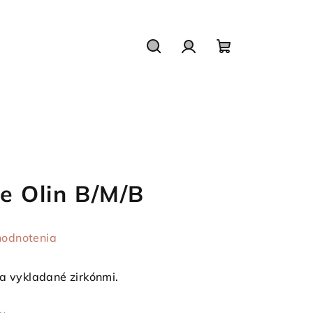
Hľadať
Prihlásenie
Nákupný
košík
ce Olin B/M/B
hodnotenia
ta vykladané zirkónmi.