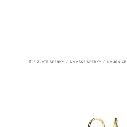
Prejsť
na
obsah
/
ZLATÉ ŠPERKY
/
DÁMSKE ŠPERKY
/
NÁUŠNICE
DOMOV