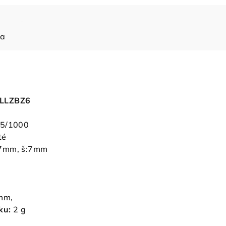
ia
ELLZBZ6
85/1000
té
7mm, š:7mm
mm,
ku:
2
g