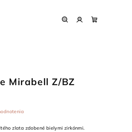
Hľadať
Prihlásenie
Nákupný
košík
e Mirabell Z/BZ
hodnotenia
tého zlata zdobené bielymi zirkónmi.