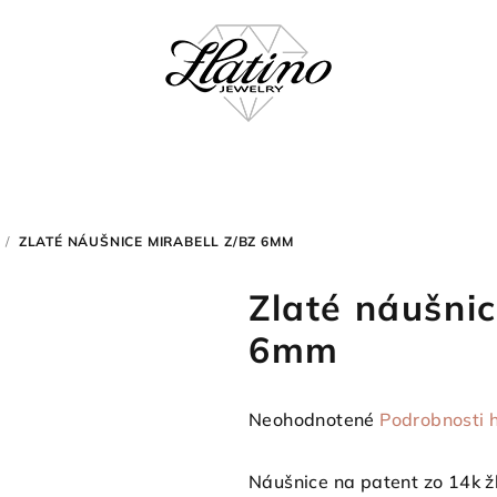
/
ZLATÉ NÁUŠNICE MIRABELL Z/BZ 6MM
Zlaté náušnic
6mm
Priemerné
Neohodnotené
Podrobnosti 
hodnotenie
produktu
Náušnice na patent zo 14k žl