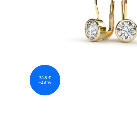
318 €
–23 %