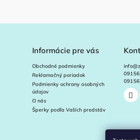
Z
á
Informácie pre vás
Kon
p
ä
Obchodné podmienky
info
@
z
t
09156
Reklamačný poriadok
09156
Podmienky ochrany osobných
i
údajov
e
O nás
Šperky podľa Vaších predstáv