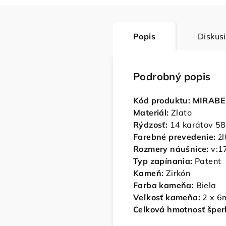
Popis
Diskus
Podrobný popis
Kód produktu: MIRAB
Materiál:
Zlato
Rýdzosť:
14 karátov 5
Farebné prevedenie:
žl
Rozmery náušnice:
v:1
Typ zapínania:
Patent
Kameň:
Zirkón
Farba kameňa:
Biela
Veľkosť kameňa
:
2 x 6
Celková hmotnosť šper