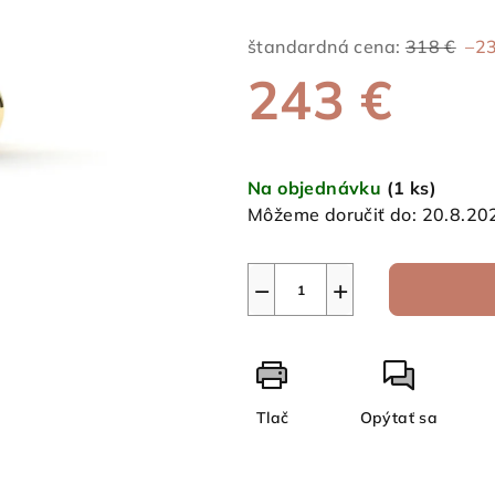
je
0,0
štandardná cena:
318 €
–2
z
243 €
5
hviezdičiek.
Jednotková
cena:
Na objednávku
(1 ks)
Môžeme doručiť do:
20.8.20
−
+
Tlač
Opýtať sa