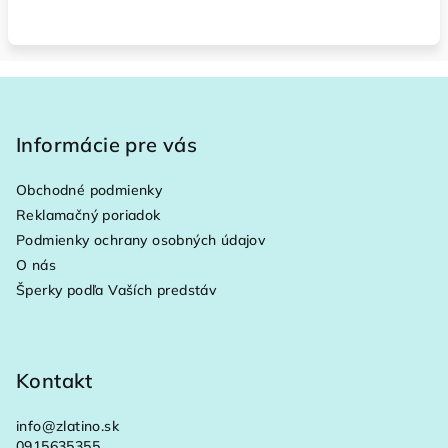
Z
á
p
Informácie pre vás
ä
Obchodné podmienky
t
Reklamačný poriadok
i
Podmienky ochrany osobných údajov
e
O nás
Šperky podľa Vaších predstáv
Kontakt
info
@
zlatino.sk
0915635355