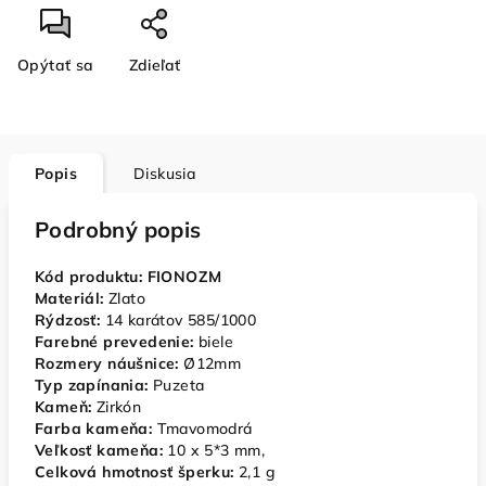
Opýtať sa
Zdieľať
Popis
Diskusia
Podrobný popis
Kód produktu: FIONOZM
Materiál:
Zlato
Rýdzosť:
14 karátov 585/1000
Farebné prevedenie:
biele
Rozmery náušnice:
Ø12mm
Typ zapínania:
Puzeta
Kameň:
Zirkón
Farba kameňa:
Tmavomodrá
Veľkosť kameňa
:
10 x 5*3 mm,
Celková hmotnosť šperku:
2,1 g