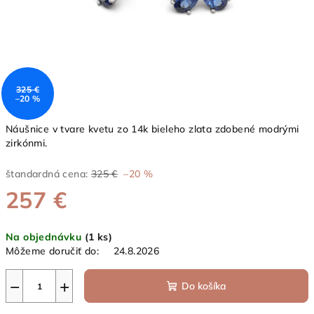
325 €
–20 %
Náušnice v tvare kvetu zo 14k bieleho
zlata zdobené modrými
zirkónmi.
štandardná cena:
325 €
–20 %
257 €
Jednotková
Na objednávku
(1 ks)
cena:
Môžeme doručiť do:
24.8.2026
−
+
Do košíka