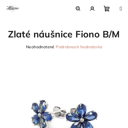
Prejsť
na
obsah
Nákupn
Hľadať
Prihlásenie
Zlaté náušnice Fiono B/M
košík
Priemerné
Neohodnotené
Podrobnosti hodnotenia
hodnotenie
produktu
je
0,0
z
5
hviezdičiek.