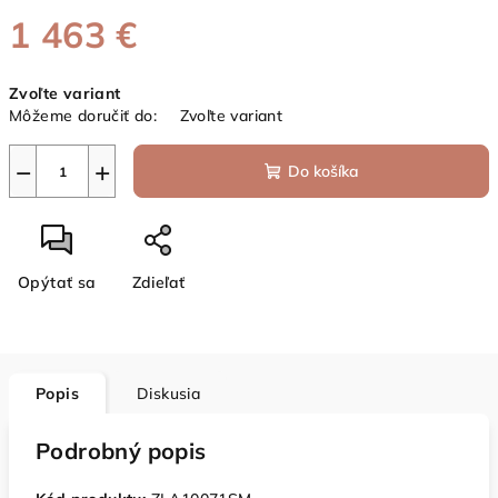
1 463 €
Jednotková
Zvoľte variant
cena:
Môžeme doručiť do:
Zvoľte variant
−
+
Do košíka
Opýtať sa
Zdieľať
Popis
Diskusia
Podrobný popis