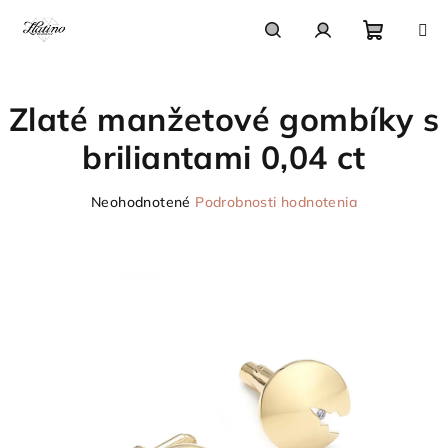
Prejsť
na
obsah
Nákupn
Hľadať
Prihlásenie
Zlaté manžetové gombíky s
košík
briliantami 0,04 ct
Priemerné
Neohodnotené
Podrobnosti hodnotenia
hodnotenie
produktu
je
0,0
z
5
hviezdičiek.