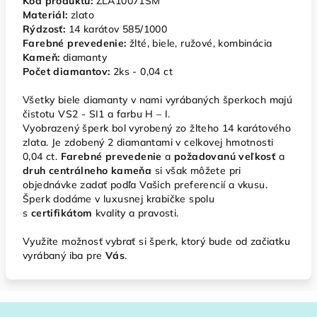
Kó
d produktu:
ZLA10071SM
Materiál:
zlato
Rýdzosť:
14 karátov 585/1000
Farebné prevedenie:
žlté, biele, ružové, kombinácia
Kameň:
diamanty
Počet diamantov:
2ks - 0,04 ct
Všetky biele diamanty v nami vyrábaných šperkoch majú
čistotu VS2 - SI1 a farbu H – I.
Vyobrazený šperk bol vyrobený zo žlteho 14 karátového
zlata. Je zdobený 2 diamantami v celkovej hmotnosti
0,04 ct.
Farebné prevedenie
a
požadovanú veľkosť
a
druh centrálneho kameňa
si však môžete pri
objednávke zadať podľa Vašich preferencií a vkusu.
Šperk dodáme v luxusnej krabičke spolu
s
certifikátom
kvality a pravosti.
Využite možnosť vybrať si šperk, ktorý bude od začiatku
vyrábaný iba pre
V
ás
.
Z