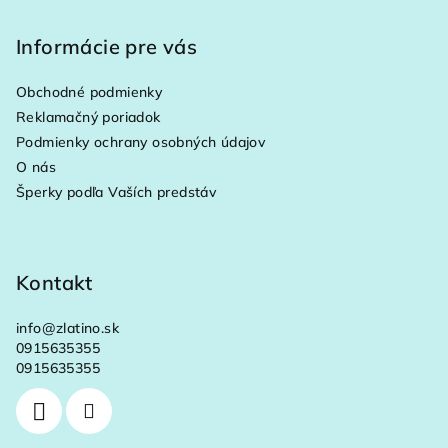
á
p
Informácie pre vás
ä
Obchodné podmienky
t
Reklamačný poriadok
i
Podmienky ochrany osobných údajov
e
O nás
Šperky podľa Vaších predstáv
Kontakt
info
@
zlatino.sk
0915635355
0915635355