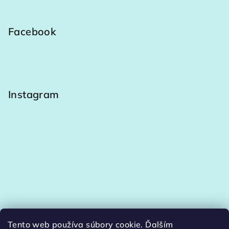
Facebook
Instagram
Tento web používa súbory cookie. Ďalším
Sledovať na Instagrame