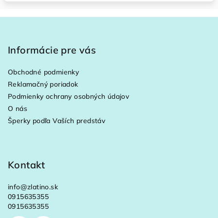
Z
á
p
Informácie pre vás
ä
Obchodné podmienky
t
Reklamačný poriadok
i
Podmienky ochrany osobných údajov
e
O nás
Šperky podľa Vaších predstáv
Kontakt
info
@
zlatino.sk
0915635355
0915635355