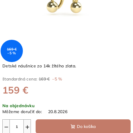
169 €
–5 %
Detské náušnice zo 14k žltého zlata.
štandardná cena:
169 €
–5 %
159 €
Jednotková
Na objednávku
cena:
Môžeme doručiť do:
20.8.2026
−
+
Do košíka