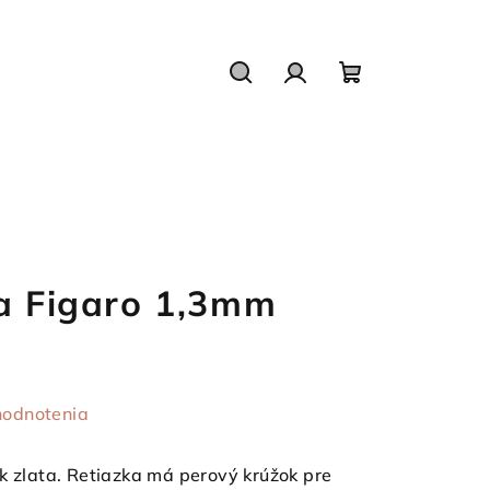
Hľadať
Prihlásenie
Nákupný
košík
ka Figaro 1,3mm
hodnotenia
k zlata. Retiazka má perový krúžok pre