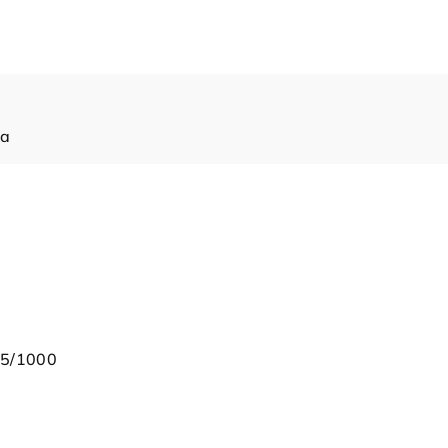
ia
85/1000