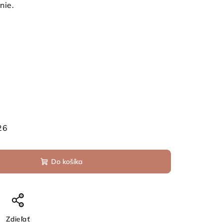
nie.
26
Do košíka
Zdieľať