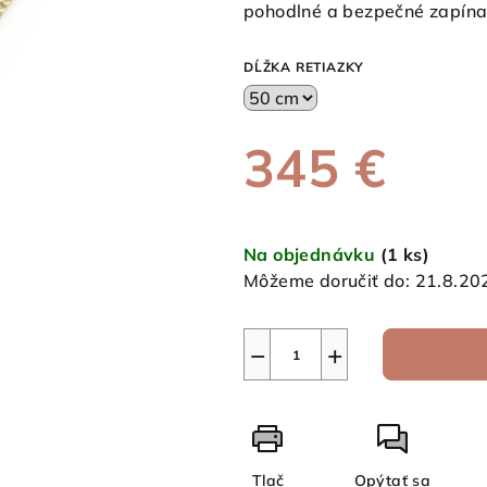
je
pohodlné a bezpečné zapína
0,0
z
DĹŽKA RETIAZKY
5
hviezdičiek.
345 €
Jednotková
cena:
Na objednávku
(1 ks)
Môžeme doručiť do:
21.8.20
−
+
Tlač
Opýtať sa