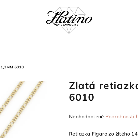
 1,3MM 6010
Zlatá retiaz
6010
Priemerné
Neohodnotené
Podrobnosti 
hodnotenie
produktu
Retiazka Figaro zo žltého 14