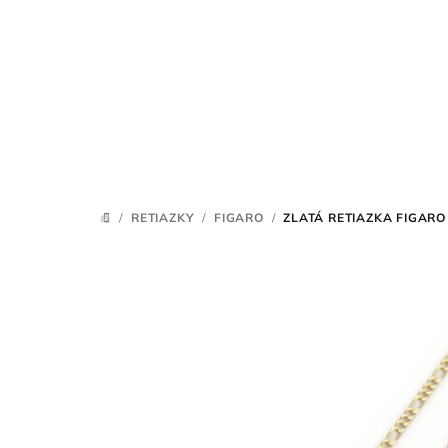
Prejsť
na
obsah
/
RETIAZKY
/
FIGARO
/
ZLATÁ RETIAZKA FIGARO
DOMOV