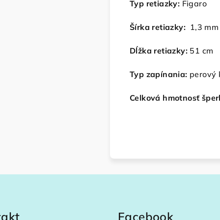
Typ retiazky:
Figaro
Šírka retiazky:
1,3 mm
Dĺžka retiazky:
51 cm
Typ zapínania:
perový 
Celková hmotnosť šper
takt
Facebook