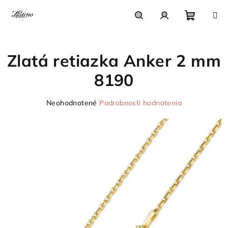
Prejsť
na
obsah
Nákupn
Hľadať
Prihlásenie
Zlatá retiazka Anker 2 mm
košík
8190
Priemerné
Neohodnotené
Podrobnosti hodnotenia
hodnotenie
produktu
je
0,0
z
5
hviezdičiek.