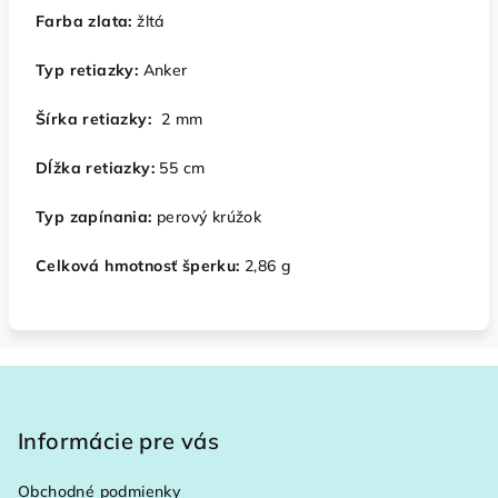
Farba zlata:
žltá
Typ retiazky:
Anker
Šírka retiazky:
2 mm
Dĺžka retiazky:
55 cm
Typ zapínania:
perový krúžok
Celková hmotnosť šperku:
2,86 g
Z
á
p
Informácie pre vás
ä
Obchodné podmienky