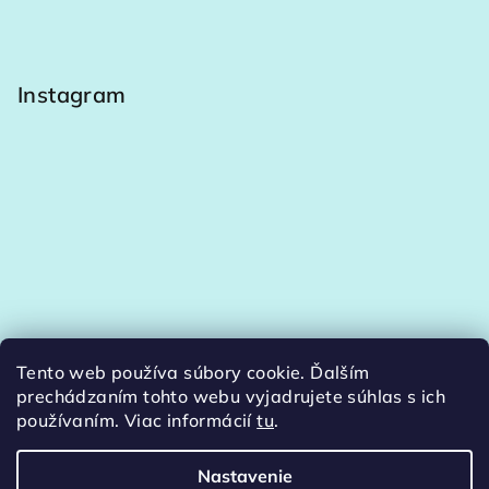
Instagram
Tento web používa súbory cookie. Ďalším
Sledovať na Instagrame
prechádzaním tohto webu vyjadrujete súhlas s ich
používaním. Viac informácií
tu
.
Nastavenie