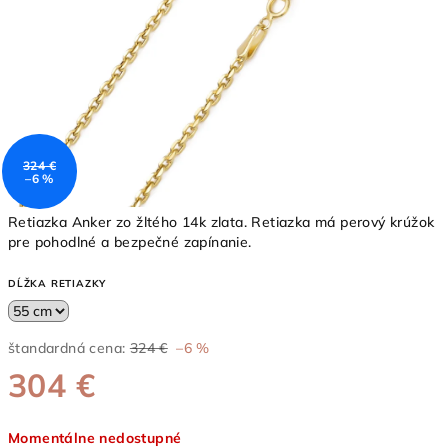
324 €
–6 %
Retiazka Anker zo žltého 14k zlata. Retiazka má perový krúžok
pre pohodlné a bezpečné zapínanie.
DĹŽKA RETIAZKY
štandardná cena:
324 €
–6 %
304 €
Jednotková
Momentálne nedostupné
cena: