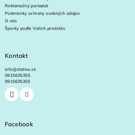
t
Reklamačný poriadok
i
Podmienky ochrany osobných údajov
e
O nás
Šperky podľa Vaších predstáv
Kontakt
info
@
zlatino.sk
0915635355
0915635355
Facebook