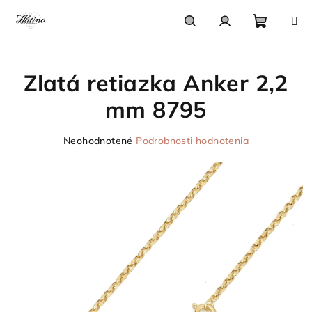
Prejsť
na
obsah
Nákupn
Hľadať
Prihlásenie
Zlatá retiazka Anker 2,2
košík
mm 8795
Priemerné
Neohodnotené
Podrobnosti hodnotenia
hodnotenie
produktu
je
0,0
z
5
hviezdičiek.