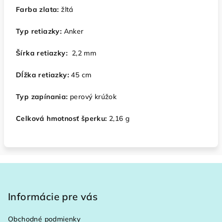
Farba zlata:
žltá
Typ retiazky:
Anker
Šírka retiazky:
2,2 mm
Dĺžka retiazky:
45 cm
Typ zapínania:
perový krúžok
Celková hmotnosť šperku:
2,16 g
Z
á
p
Informácie pre vás
ä
Obchodné podmienky