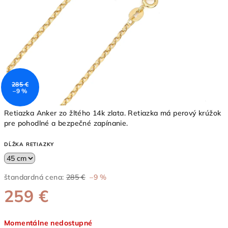
285 €
–9 %
Retiazka Anker zo žltého 14k zlata. Retiazka má perový krúžok
pre pohodlné a bezpečné zapínanie.
DĹŽKA RETIAZKY
štandardná cena:
285 €
–9 %
259 €
Jednotková
Momentálne nedostupné
cena: