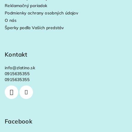
t
Reklamačný poriadok
i
Podmienky ochrany osobných údajov
e
O nás
Šperky podľa Vaších predstáv
Kontakt
info
@
zlatino.sk
0915635355
0915635355
Facebook