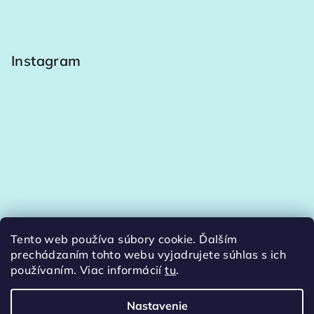
Instagram
Tento web používa súbory cookie. Ďalším
Sledovať na Instagrame
prechádzaním tohto webu vyjadrujete súhlas s ich
používaním. Viac informácií
tu
.
Nastavenie