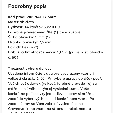
Podrobný popis
Kód produktu: NATTY 5mm
Materiál:
Zlato
Rýdzosť:
14 karátov 585/1000
Farebné prevedenie:
Žlté
(*)
biele, ružové
Šírka obrúčky:
5
mm
(*)
Hrúbka obrúčky:
2,5
mm
Povrch:
Lesklý
(*)
Približná hmotnosť šperku:
5,85
g (pri veľkosti obrúčky
č. 50 )
*možnosť výberu úpravy
Uvedené informácie platia pre vyobrazený vzor pri
veľkosti obrúčky č. 50 . Pri výbere úpravy obrúčok podľa
Vašich požiadaviek (veľkosť, farebné prevedenie) sa
môže meniť váha a tým aj výsledná suma. Vaše
konkrétne požiadavky jednotlivých úprav si môžete
zadať do výberových polí pri konkrétnom vzore. Po
zadaní úprav sa Vám zobrazí výsledná cena.
Gravírovanie na vnútornú stranu obrúčok máte u