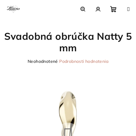
Prejsť
na
obsah
Nákupn
Hľadať
Prihlásenie
Svadobná obrúčka Natty 5
košík
mm
Priemerné
Neohodnotené
Podrobnosti hodnotenia
hodnotenie
produktu
je
0,0
z
5
hviezdičiek.