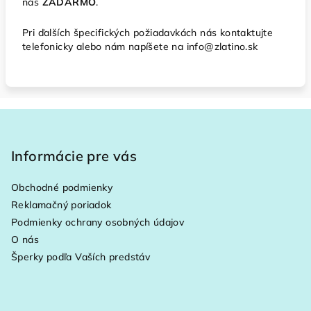
nás
ZADARMO
.
Pri ďalších špecifických požiadavkách nás kontaktujte
telefonicky alebo nám napíšete na info@zlatino.sk
Z
á
p
Informácie pre vás
ä
Obchodné podmienky
t
Reklamačný poriadok
i
Podmienky ochrany osobných údajov
e
O nás
Šperky podľa Vaších predstáv