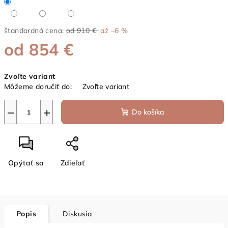
štandardná cena:
od 910 €
až –6 %
od
854 €
Jednotková
Zvoľte variant
cena:
Môžeme doručiť do:
Zvoľte variant
−
+
Do košíka
Opýtať sa
Zdieľať
Popis
Diskusia