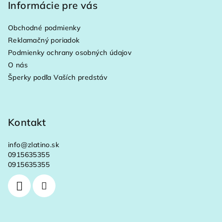
p
Informácie pre vás
ä
Obchodné podmienky
t
Reklamačný poriadok
i
Podmienky ochrany osobných údajov
e
O nás
Šperky podľa Vaších predstáv
Kontakt
info
@
zlatino.sk
0915635355
0915635355