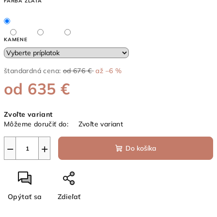
FARBA ZLATA
KAMENE
štandardná cena:
od 676 €
až –6 %
od
635 €
Jednotková
Zvoľte variant
cena:
Môžeme doručiť do:
Zvoľte variant
−
+
Do košíka
Opýtať sa
Zdieľať