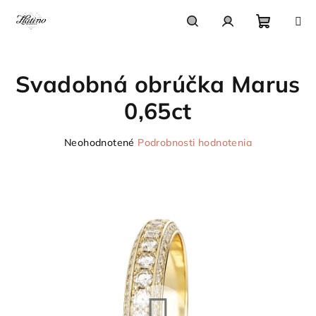
Prejsť
na
obsah
Nákupn
Hľadať
Prihlásenie
Svadobná obrúčka Marus
košík
0,65ct
Priemerné
Neohodnotené
Podrobnosti hodnotenia
hodnotenie
produktu
je
0,0
z
5
hviezdičiek.