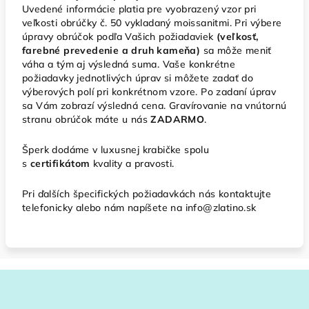
Uvedené informácie platia pre vyobrazený vzor pri
veľkosti obrúčky č. 50 vykladaný moissanitmi. Pri výbere
úpravy obrúčok podľa Vašich požiadaviek
(veľkosť,
farebné prevedenie a druh kameňa)
sa môže meniť
váha a tým aj výsledná suma. Vaše konkrétne
požiadavky jednotlivých úprav si môžete zadať do
výberových polí pri konkrétnom vzore. Po zadaní úprav
sa Vám zobrazí výsledná cena. Gravírovanie na vnútornú
stranu obrúčok máte u nás
ZADARMO
.
Šperk dodáme v luxusnej krabičke spolu
s
certifikátom
kvality a pravosti.
Pri ďalších špecifických požiadavkách nás kontaktujte
telefonicky alebo nám napíšete na info@zlatino.sk
Z
á