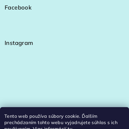
Facebook
Instagram
Tento web používa súbory cookie. Ďalším
Sledovať na Instagrame
prechádzaním tohto webu vyjadrujete súhlas s ich
používaním. Viac informácií
tu
.