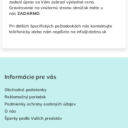
zadaní úprav sa Vám zobrazí výsledná cena.
Gravírovanie na vnútornú stranu obrúčok máte u
nás
ZADARMO
.
Pri ďalších špecifických požiadavkách nás kontaktujte
telefonicky alebo nám napíšete na info@zlatino.sk
Z
á
p
Informácie pre vás
ä
Obchodné podmienky
t
Reklamačný poriadok
i
Podmienky ochrany osobných údajov
e
O nás
Šperky podľa Vaších predstáv