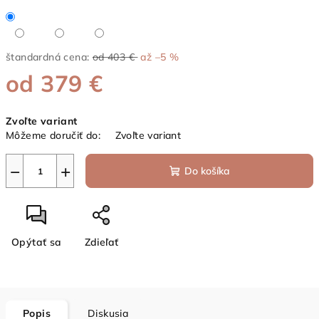
štandardná cena:
od 403 €
až –5 %
od
379 €
Jednotková
Zvoľte variant
cena:
Môžeme doručiť do:
Zvoľte variant
−
+
Do košíka
Opýtať sa
Zdieľať
Popis
Diskusia