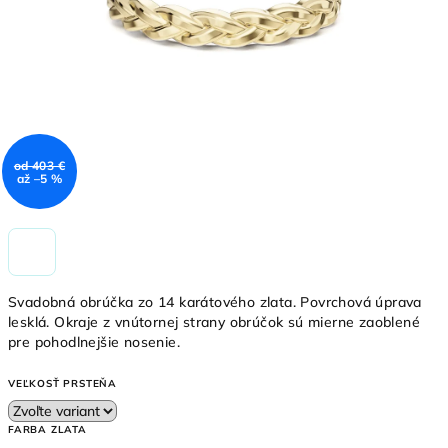
od 403 €
až –5 %
Svadobná obrúčka zo 14 karátového zlata. Povrchová úprava
lesklá. Okraje z vnútornej strany obrúčok sú mierne zaoblené
pre pohodlnejšie nosenie.
VEĽKOSŤ PRSTEŇA
FARBA ZLATA