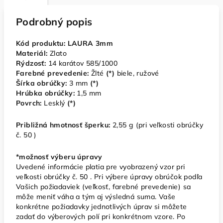
Podrobný popis
Kód produktu: LAURA 3mm
Materiál:
Zlato
Rýdzosť:
14 karátov 585/1000
Farebné prevedenie:
Žlté
(*)
biele, ružové
Šírka obrúčky:
3
mm
(*)
Hrúbka obrúčky:
1,5 mm
Povrch:
Lesklý
(*)
Približná
hmotnosť šperku:
2,55
g (pri veľkosti obrúčky
č. 50 )
*možnosť výberu úpravy
Uvedené informácie platia pre vyobrazený vzor pri
veľkosti obrúčky č. 50 . Pri výbere úpravy obrúčok podľa
Vašich požiadaviek (veľkosť, farebné prevedenie) sa
môže meniť váha a tým aj výsledná suma. Vaše
konkrétne požiadavky jednotlivých úprav si môžete
zadať do výberových polí pri konkrétnom vzore. Po