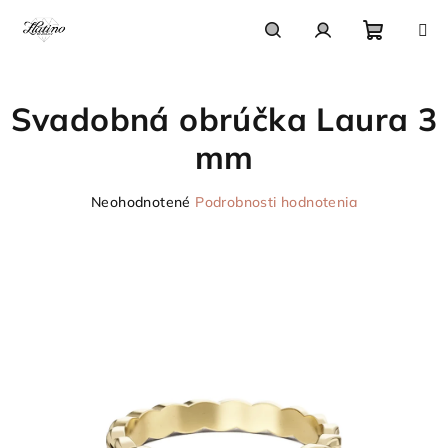
Prejsť
na
obsah
Nákupn
Hľadať
Prihlásenie
Svadobná obrúčka Laura 3
košík
mm
Priemerné
Neohodnotené
Podrobnosti hodnotenia
hodnotenie
produktu
je
0,0
z
5
hviezdičiek.