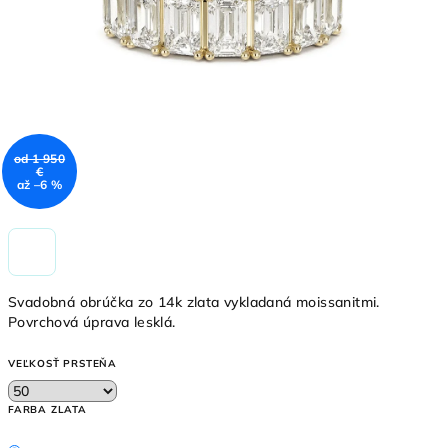
od 1 950
€
až –6 %
Svadobná obrúčka zo 14k zlata vykladaná moissanitmi.
Povrchová úprava lesklá.
VEĽKOSŤ PRSTEŇA
FARBA ZLATA