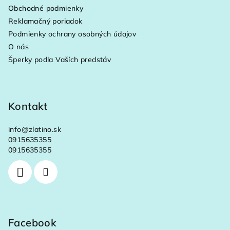
ä
Obchodné podmienky
t
Reklamačný poriadok
i
Podmienky ochrany osobných údajov
e
O nás
Šperky podľa Vaších predstáv
Kontakt
info
@
zlatino.sk
0915635355
0915635355
Facebook