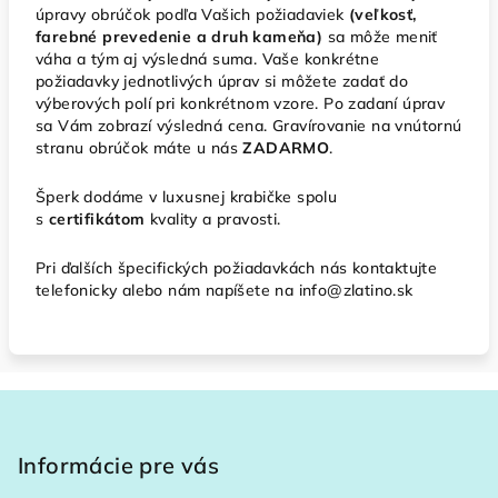
úpravy obrúčok podľa Vašich požiadaviek
(veľkosť,
farebné prevedenie a druh kameňa)
sa môže meniť
váha a tým aj výsledná suma. Vaše konkrétne
požiadavky jednotlivých úprav si môžete zadať do
výberových polí pri konkrétnom vzore. Po zadaní úprav
sa Vám zobrazí výsledná cena. Gravírovanie na vnútornú
stranu obrúčok máte u nás
ZADARMO
.
Šperk dodáme v luxusnej krabičke spolu
s
certifikátom
kvality a pravosti.
Pri ďalších špecifických požiadavkách nás kontaktujte
telefonicky alebo nám napíšete na info@zlatino.sk
Z
á
p
Informácie pre vás