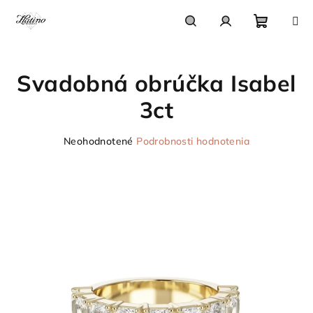
Prejsť
na
obsah
Nákupn
Hľadať
Prihlásenie
Svadobná obrúčka Isabel
košík
3ct
Priemerné
Neohodnotené
Podrobnosti hodnotenia
hodnotenie
produktu
je
0,0
z
5
hviezdičiek.