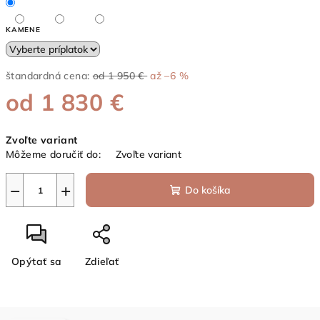
KAMENE
štandardná cena:
od 1 950 €
až –6 %
od
1 830 €
Jednotková
Zvoľte variant
cena:
Môžeme doručiť do:
Zvoľte variant
−
+
Do košíka
Opýtať sa
Zdieľať