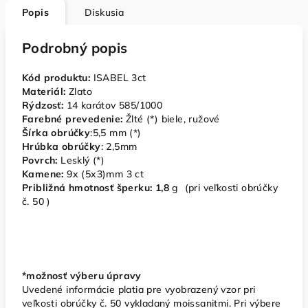
Popis
Diskusia
Podrobný popis
Kód produktu:
ISABEL 3ct
Materiál:
Zlato
Rýdzosť:
14 karátov 585/1000
Farebné prevedenie:
Žlté (*) biele, ružové
Šírka obrúčky
:5,5 mm (*)
Hrúbka obrúčky
: 2,5mm
Povrch:
Lesklý (*)
Kamene:
9x (5x3)mm 3 ct
Približná hmotnosť šperku: 1,8
g (pri veľkosti obrúčky
č. 50 )
*možnosť výberu úpravy
Uvedené informácie platia pre vyobrazený vzor pri
veľkosti obrúčky č. 50 vykladaný moissanitmi. Pri výbere