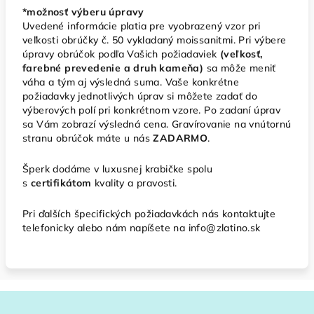
*možnosť výberu úpravy
Uvedené informácie platia pre vyobrazený vzor pri
veľkosti obrúčky č. 50 vykladaný moissanitmi. Pri výbere
úpravy obrúčok podľa Vašich požiadaviek
(veľkosť,
farebné prevedenie a druh kameňa)
sa môže meniť
váha a tým aj výsledná suma. Vaše konkrétne
požiadavky jednotlivých úprav si môžete zadať do
výberových polí pri konkrétnom vzore. Po zadaní úprav
sa Vám zobrazí výsledná cena. Gravírovanie na vnútornú
stranu obrúčok máte u nás
ZADARMO
.
Šperk dodáme v luxusnej krabičke spolu
s
certifikátom
kvality a pravosti.
Pri ďalších špecifických požiadavkách nás kontaktujte
telefonicky alebo nám napíšete na info@zlatino.sk
Z