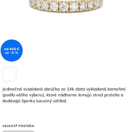
od 416 €
až –6 %
Jedinečná svadobná obrúčka zo 14k zlata vykladaná kameňmi
(podľa vášho výberu), ktoré nádherne lemujú stred prsteňa a
dodávajú šperku luxusný vzhľad.
VEĽKOSŤ PRSTEŇA