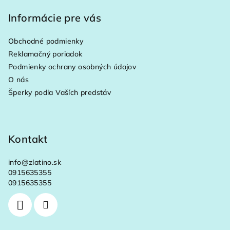
á
p
Informácie pre vás
ä
Obchodné podmienky
t
Reklamačný poriadok
i
Podmienky ochrany osobných údajov
e
O nás
Šperky podľa Vaších predstáv
Kontakt
info
@
zlatino.sk
0915635355
0915635355