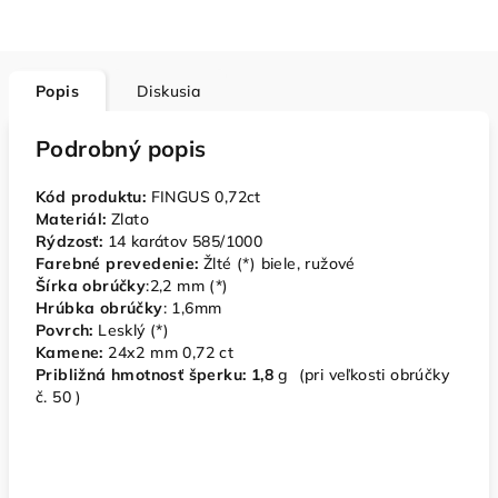
Popis
Diskusia
Podrobný popis
Kód produktu:
FINGUS 0,72ct
Materiál:
Zlato
Rýdzosť:
14 karátov 585/1000
Farebné prevedenie:
Žlté (*) biele, ružové
Šírka obrúčky
:2,2 mm (*)
Hrúbka obrúčky
: 1,6mm
Povrch:
Lesklý (*)
Kamene:
24x2 mm 0,72 ct
Približná hmotnosť šperku: 1,8
g (pri veľkosti obrúčky
č. 50 )