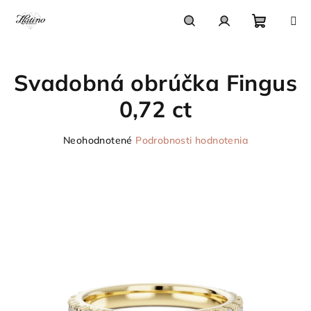
Prejsť
na
obsah
Nákupn
Hľadať
Prihlásenie
Svadobná obrúčka Fingus
košík
0,72 ct
Priemerné
Neohodnotené
Podrobnosti hodnotenia
hodnotenie
produktu
je
0,0
z
5
hviezdičiek.