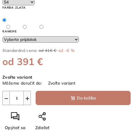
FARBA ZLATA
KAMENE
štandardná cena:
od 416 €
až –6 %
od
391 €
Jednotková
Zvoľte variant
cena:
Môžeme doručiť do:
Zvoľte variant
−
+
Do košíka
Opýtať sa
Zdieľať