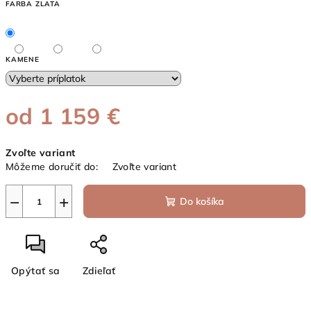
FARBA ZLATA
KAMENE
od
1 159 €
Jednotková
Zvoľte variant
cena:
Môžeme doručiť do:
Zvoľte variant
−
+
Do košíka
Opýtať sa
Zdieľať