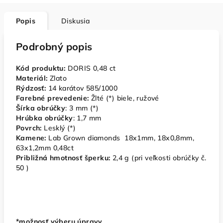
Popis
Diskusia
Podrobný popis
Kód produktu:
DORIS 0,48 ct
Materiál:
Zlato
Rýdzosť:
14 karátov 585/1000
Farebné prevedenie:
Žlté (*) biele, ružové
Šírka obrúčky
: 3 mm (*)
Hrúbka obrúčky
: 1,7 mm
Povrch:
Lesklý (*)
Kamene:
Lab Grown diamonds 18x1mm, 18x0,8mm,
63x1,2mm 0,48ct
Približná hmotnosť šperku:
2,4 g (pri veľkosti obrúčky č.
50 )
*možnosť výberu úpravy