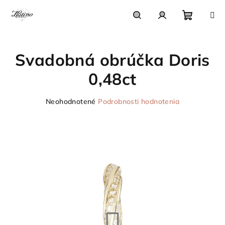
Prejsť
na
obsah
Nákupn
Hľadať
Prihlásenie
Svadobná obrúčka Doris
košík
0,48ct
Priemerné
Neohodnotené
Podrobnosti hodnotenia
hodnotenie
produktu
je
0,0
z
5
hviezdičiek.