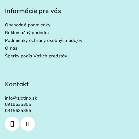
á
p
Informácie pre vás
ä
Obchodné podmienky
t
Reklamačný poriadok
i
Podmienky ochrany osobných údajov
e
O nás
Šperky podľa Vaších predstáv
Kontakt
info
@
zlatino.sk
0915635355
0915635355