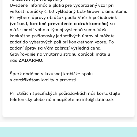
Uvedené informácie platia pre vyobrazený vzor pri
veľkosti obrúčky č. 50 vykladaný Lab-Grown diamantami.
Pri výbere úpravy obrúčok podľa Vašich požiadaviek
(veľkosť, farebné prevedenie a druh kameňa)
sa
môže meniť váha a tým aj výsledná suma. Vaše
konkrétne požiadavky jednotlivých úprav si môžete
zadať do výberových polí pri konkrétnom vzore. Po
zadaní úprav sa Vám zobrazí výsledná cena.
Gravírovanie na vnútornú stranu obrúčok máte u
nás
ZADARMO
.
Šperk dodáme v luxusnej krabičke spolu
s
certifikátom
kvality a pravosti.
Pri ďalších špecifických požiadavkách nás kontaktujte
telefonicky alebo nám napíšete na info@zlatino.sk
Z