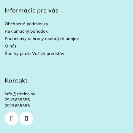
á
p
Informácie pre vás
ä
Obchodné podmienky
t
Reklamačný poriadok
i
Podmienky ochrany osobných údajov
e
O nás
Šperky podľa Vaších predstáv
Kontakt
info
@
zlatino.sk
0915635355
0915635355