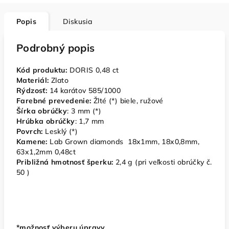
Popis
Diskusia
Podrobný popis
Kód produktu:
DORIS 0,48 ct
Materiál:
Zlato
Rýdzosť:
14 karátov 585/1000
Farebné prevedenie:
Žlté (*) biele, ružové
Šírka obrúčky
: 3 mm (*)
Hrúbka obrúčky
: 1,7 mm
Povrch:
Lesklý (*)
Kamene:
Lab Grown diamonds 18x1mm, 18x0,8mm,
63x1,2mm 0,48ct
Približná hmotnosť šperku:
2,4 g (pri veľkosti obrúčky č.
50 )
*možnosť výberu úpravy