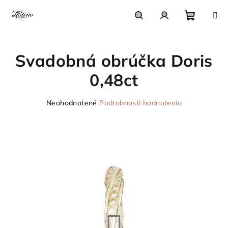
Prejsť
na
obsah
Nákupn
Hľadať
Prihlásenie
Svadobná obrúčka Doris
košík
0,48ct
Priemerné
Neohodnotené
Podrobnosti hodnotenia
hodnotenie
produktu
je
0,0
z
5
hviezdičiek.