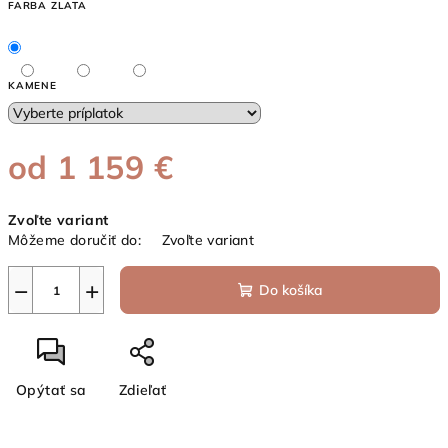
FARBA ZLATA
KAMENE
od
1 159 €
Jednotková
Zvoľte variant
cena:
Môžeme doručiť do:
Zvoľte variant
−
+
Do košíka
Opýtať sa
Zdieľať