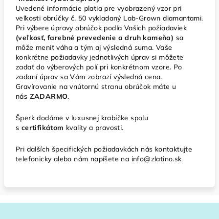
Uvedené informácie platia pre vyobrazený vzor pri
veľkosti obrúčky č. 50 vykladaný Lab-Grown diamantami.
Pri výbere úpravy obrúčok podľa Vašich požiadaviek
(veľkosť, farebné prevedenie a druh kameňa)
sa
môže meniť váha a tým aj výsledná suma. Vaše
konkrétne požiadavky jednotlivých úprav si môžete
zadať do výberových polí pri konkrétnom vzore. Po
zadaní úprav sa Vám zobrazí výsledná cena.
Gravírovanie na vnútornú stranu obrúčok máte u
nás
ZADARMO
.
Šperk dodáme v luxusnej krabičke spolu
s
certifikátom
kvality a pravosti.
Pri ďalších špecifických požiadavkách nás kontaktujte
telefonicky alebo nám napíšete na info@zlatino.sk
Z